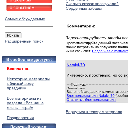
Сколько сказок прозвучало?
По событиям
Сердечные забавы
Самые обсуждаемые
Комментарии:
Зарегистрируйтесь, чтобы ос
Расширенный поиск
Прокомментируйте данный материал 
можно потратить на получение полног
их на свой счет.
Подробнее о коммент
В свободном доступе:
Natalyi-70
Бесплатно:
Интересно, простенько, но со вк
Некоторые материалы
к ближайшему
---
-----------------------------
Подпись:
празднику
Нет подписи
Всего поблагодарили комментатора: 0
Блог пользователя Natalyi-70
(сообще
Все материалы из
Ответить в блог пользователя
раздела «Вся наша
жизнь - игра!»
Вернуться к тексту материала
Поздравления
Печатный журнал: