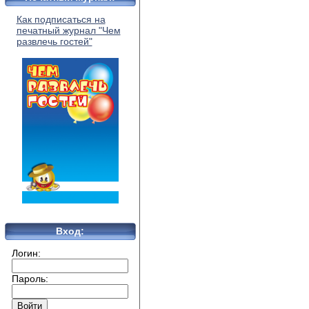
Как подписаться на
печатный журнал "Чем
развлечь гостей"
Вход:
Логин:
Пароль: