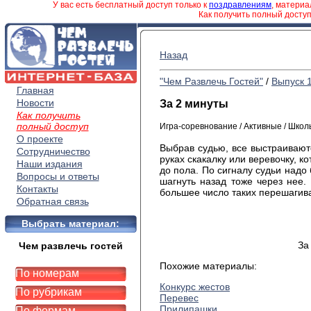
У вас есть бесплатный доступ только к
поздравлениям
, матери
Как получить полный досту
Назад
"Чем Развлечь Гостей"
/
Выпуск 
Главная
Новости
За 2 минуты
Как получить
полный доступ
Игра-соревнование / Активные / Шко
О проекте
Выбрав судью, все выстраивают
Сотрудничество
руках скакалку или веревочку, к
Наши издания
до пола. По сигналу судьи надо
Вопросы и ответы
шагнуть назад тоже через нее. 
Контакты
большее число таких перешагив
Обратная связь
Выбрать материал:
За
Чем развлечь гостей
Похожие материалы:
По номерам
Конкурс жестов
По рубрикам
Перевес
Прилипашки
По формам