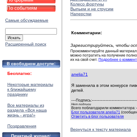
Колесо фортуны
По событиям
Выпьем и не струсим
Наперстки
Самые обсуждаемые
Комментарии:
Расширенный поиск
Зарегистрируйтесь, чтобы ос
Прокомментируйте данный материал 
можно потратить на получение полног
их на свой счет.
Подробнее о коммент
В свободном доступе:
Бесплатно:
anelia71
Некоторые материалы
Я заменила в этом конкурсе пив
к ближайшему
детей.
празднику
---
-----------------------------
Подпись:
Нет подписи
Все материалы из
Всего поблагодарили комментатора: 4
раздела «Вся наша
Блог пользователя anelia71
(сообщен
жизнь - игра!»
Ответить в блог пользователя
Поздравления
Вернуться к тексту материала
Печатный журнал: