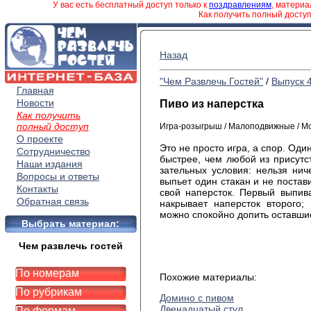
У вас есть бесплатный доступ только к
поздравлениям
, матери
Как получить полный досту
Назад
"Чем Развлечь Гостей"
/
Выпуск 
Главная
Новости
Пиво из наперстка
Как получить
полный доступ
Игра-розыгрыш / Малоподвижные / М
О проекте
Это не просто игра, а спор. Один
Сотрудничество
быстрее, чем любой из присутс
Наши издания
зательных условия: нельзя нич
Вопросы и ответы
выпьет один стакан и не постави
Контакты
свой наперсток. Первый выпива
Обратная связь
накрывает на­персток второго;
можно спокойно допить оставшие
Выбрать материал:
Чем развлечь гостей
По номерам
Похожие материалы:
По рубрикам
Домино с пивом
Двенадцатый стул
По формам