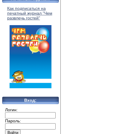
Как подписаться на
печатный журнал "Чем
развлечь гостей"
Вход:
Логин:
Пароль: