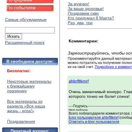
За мужчин!
По событиям
За ваше здоровье!
Поздравим скво
Кто придумал 8 Марта?
Самые обсуждаемые
Раз, два, три
Комментарии:
Расширенный поиск
Зарегистрируйтесь, чтобы ос
Прокомментируйте данный материал 
В свободном доступе:
можно потратить на получение полног
их на свой счет.
Подробнее о коммент
Бесплатно:
ahbrfltkmrf
Некоторые материалы
к ближайшему
празднику
Очень заманчивый конкурс. Гла
которого точно не болит спина!
Все материалы из
---
-----------------------------
раздела «Вся наша
Подпись:
Нет подписи
жизнь - игра!»
Всего поблагодарили комментатора: 8
Блог пользователя ahbrfltkmrf
(сообще
Поздравления
Ответить в блог пользователя
Печатный журнал: