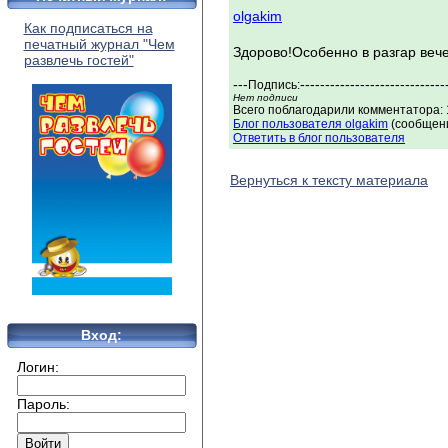
olgakim
Как подписаться на
печатный журнал "Чем
Здорово!Особенно в разгар веч
развлечь гостей"
---
-----------------------------
Подпись:
Нет подписи
Всего поблагодарили комментатора: 1
Блог пользователя olgakim
(сообщени
Ответить в блог пользователя
Вернуться к тексту материала
Вход:
Логин:
Пароль: