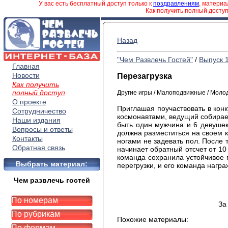
У вас есть бесплатный доступ только к
поздравлениям
, матери
Как получить полный досту
Назад
"Чем Развлечь Гостей"
/
Выпуск 
Главная
Новости
Перезагрузка
Как получить
полный доступ
Другие игры / Малоподвижные / Моло
О проекте
Приглашая поучаствовать в конк
Сотрудничество
космонавтами, ведущий собирает
Наши издания
быть один мужчина и 6 девушек
Вопросы и ответы
должна разместиться на своем к
Контакты
ногами не задевать пол. После 
Обратная связь
начинает обратный отсчет от 10 
команда сохранила устойчивое 
Выбрать материал:
перегрузки, и его команда нагр
Чем развлечь гостей
По номерам
За
По рубрикам
Похожие материалы:
По формам