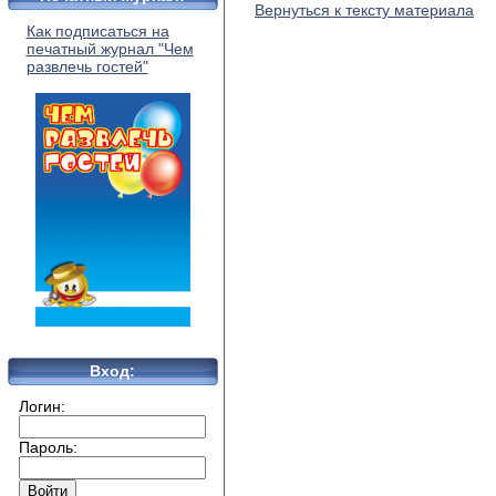
Вернуться к тексту материала
Как подписаться на
печатный журнал "Чем
развлечь гостей"
Вход:
Логин:
Пароль: