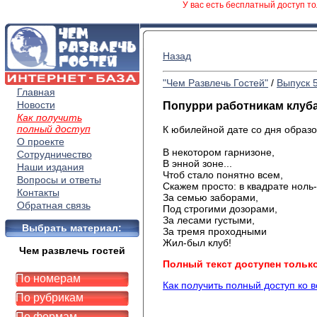
У вас есть бесплатный доступ то
Назад
"Чем Развлечь Гостей"
/
Выпуск 
Главная
Новости
Попурри работникам клуб
Как получить
полный доступ
К юбилейной дате со дня образо
О проекте
В некотором гарнизоне,
Сотрудничество
В энной зоне...
Наши издания
Чтоб стало понятно всем,
Вопросы и ответы
Скажем просто: в квадрате ноль
Контакты
За семью заборами,
Обратная связь
Под строгими дозорами,
За лесами густыми,
Выбрать материал:
За тремя проходными
Жил-был клуб!
Чем развлечь гостей
Полный текст доступен тольк
По номерам
Как получить полный доступ ко 
По рубрикам
По формам