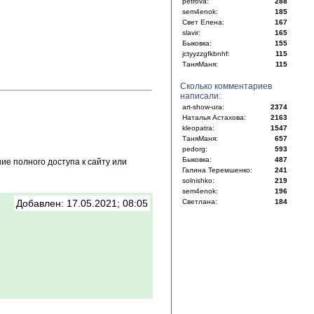
petrova:
288
sem4enok:
185
Свет Елена:
167
slavir:
165
Быковка:
155
jctyyzzgfkbnhf:
115
ТаняМаня:
115
Сколько комментариев
написали:
art-show-ura:
2374
Наталья Астахова:
2163
kleopatra:
1547
ТаняМаня:
657
pedorg:
593
Быковка:
487
е полного доступа к сайту или
Галина Теремшенко:
241
solnishko:
219
sem4enok:
196
Добавлен: 17.05.2021; 08:05
Светлана:
184