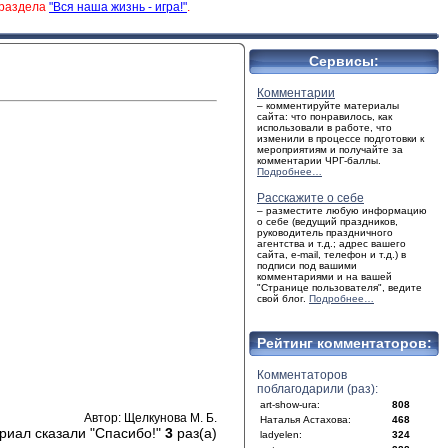
 раздела
"Вся наша жизнь - игра!"
.
Сервисы:
Комментарии
– комментируйте материалы
сайта: что понравилось, как
использовали в работе, что
изменили в процессе подготовки к
мероприятиям и получайте за
комментарии ЧРГ-баллы.
Подробнее…
Расскажите о себе
– разместите любую информацию
о себе (ведущий праздников,
руководитель праздничного
агентства и т.д.; адрес вашего
сайта, e-mail, телефон и т.д.) в
подписи под вашими
комментариями и на вашей
"Странице пользователя", ведите
свой блог.
Подробнее…
Рейтинг комментаторов:
Комментаторов
поблагодарили (раз):
art-show-ura:
808
Автор: Щелкунова М. Б.
Наталья Астахова:
468
риал сказали "Спасибо!"
3
раз(а)
ladyelen:
324