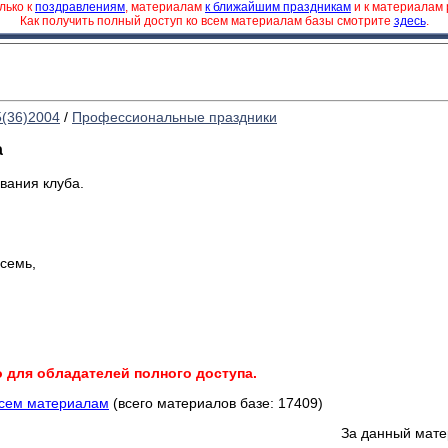
лько к
поздравлениям
, материалам
к ближайшим праздникам
и к материалам
Как получить полный доступ ко всем материалам базы смотрите
здесь
.
5(36)2004
/
Профессиональные праздники
а
вания клуба.
-семь,
о для обладателей полного доступа.
всем материалам
(всего материалов базе: 17409)
За данный мате