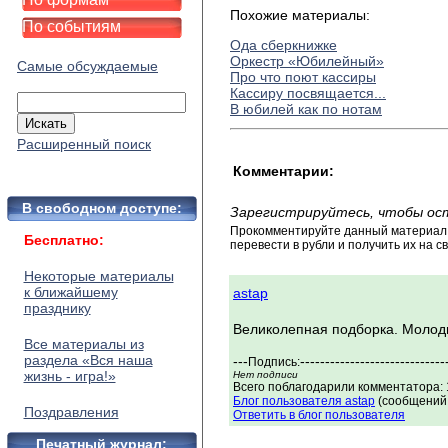
Похожие материалы:
По событиям
Ода сберкнижке
Оркестр «Юбилейный»
Самые обсуждаемые
Про что поют кассиры
Кассиру посвящается...
В юбилей как по нотам
Расширенный поиск
Комментарии:
В свободном доступе:
Зарегистрируйтесь, чтобы ос
Прокомментируйте данный материал и
Бесплатно:
перевести в рубли и получить их на св
Некоторые материалы
к ближайшему
astap
празднику
Великолепная подборка. Молодц
Все материалы из
раздела «Вся наша
---
-----------------------------
Подпись:
жизнь - игра!»
Нет подписи
Всего поблагодарили комментатора: 1
Блог пользователя astap
(сообщений:
Поздравления
Ответить в блог пользователя
Печатный журнал: