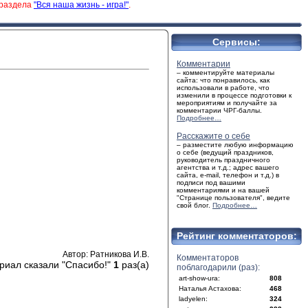
 раздела
"Вся наша жизнь - игра!"
.
Сервисы:
Комментарии
– комментируйте материалы
сайта: что понравилось, как
использовали в работе, что
изменили в процессе подготовки к
мероприятиям и получайте за
комментарии ЧРГ-баллы.
Подробнее…
Расскажите о себе
– разместите любую информацию
о себе (ведущий праздников,
руководитель праздничного
агентства и т.д.; адрес вашего
сайта, e-mail, телефон и т.д.) в
подписи под вашими
комментариями и на вашей
"Странице пользователя", ведите
свой блог.
Подробнее…
Рейтинг комментаторов:
Автор: Ратникова И.В.
Комментаторов
риал сказали "Спасибо!"
1
раз(а)
поблагодарили (раз):
art-show-ura:
808
Наталья Астахова:
468
ladyelen:
324