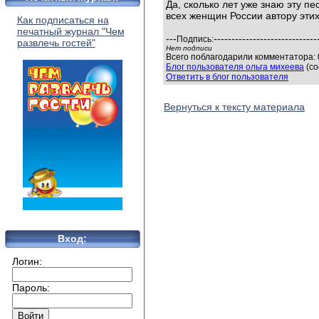
Да, сколько лет уже знаю эту п
всех женщин России автору этих
Как подписаться на
печатный журнал "Чем
---
-----------------------------
Подпись:
развлечь гостей"
Нет подписи
Всего поблагодарили комментатора: 0
Блог пользователя ольга михеева
(со
Ответить в блог пользователя
Вернуться к тексту материала
Вход:
Логин:
Пароль: