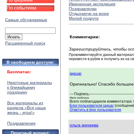
Именинная экспедиция
По событиям
Поздравлялки
Отдыхаючи на море
Милой подруге
Самые обсуждаемые
Комментарии:
Расширенный поиск
Зарегистрируйтесь, чтобы ос
Прокомментируйте данный материал и
перевести в рубли и получить их на св
В свободном доступе:
Бесплатно:
iaguar
Некоторые материалы
Оригинально! Спасибо большое.
к ближайшему
празднику
---
-----------------------------
Подпись:
Нет подписи
Всего поблагодарили комментатора: 0
Все материалы из
Блог пользователя iaguar
(сообщений
раздела «Вся наша
Ответить в блог пользователя
жизнь - игра!»
Поздравления
ольга михеева
Печатный журнал: