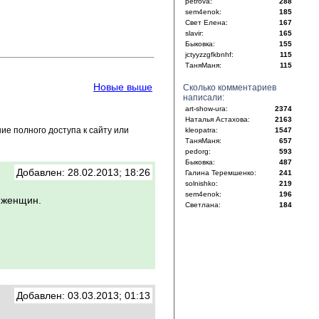
petrova:
288
sem4enok:
185
Свет Елена:
167
slavir:
165
Быковка:
155
jctyyzzgfkbnhf:
115
ТаняМаня:
115
Новые выше
Сколько комментариев
написали:
art-show-ura:
2374
Наталья Астахова:
2163
е полного доступа к сайту или
kleopatra:
1547
ТаняМаня:
657
pedorg:
593
Быковка:
487
Добавлен: 28.02.2013; 18:26
Галина Теремшенко:
241
solnishko:
219
sem4enok:
196
х женщин.
Светлана:
184
Добавлен: 03.03.2013; 01:13