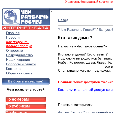
У вас есть бесплатный доступ то
Назад
"Чем Развлечь Гостей"
/
Выпуск 
Главная
Новости
Кто такие дамы?
Как получить
полный доступ
На мотив «Что такое осень?»
О проекте
Кто такие дамы? Кто ответит?
Сотрудничество
Под каким ни родились бы знак
Наши издания
Рыбы, Козероги, Девы, Львы, Т
Вопросы и ответы
все ведьм
Контакты
Спрятавшие коготки под лаком.
Обратная связь
Выбрать материал:
Полный текст доступен тольк
Чем развлечь гостей
Как получить полный доступ ко 
По номерам
Похожие материалы:
По рубрикам
Антону (от лат. "состязающийся 
По формам