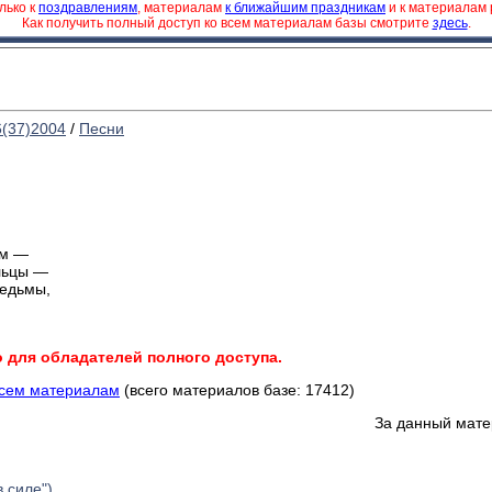
лько к
поздравлениям
, материалам
к ближайшим праздникам
и к материалам
Как получить полный доступ ко всем материалам базы смотрите
здесь
.
6(37)2004
/
Песни
ом —
ельцы —
ы,
о для обладателей полного доступа.
всем материалам
(всего материалов базе: 17412)
За данный мате
в силе")