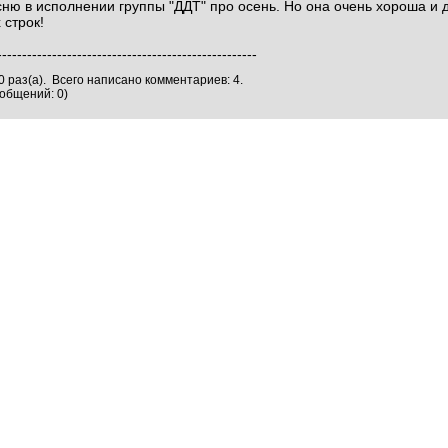
есню в исполнении группы "ДДТ" про осень. Но она очень хороша и
 строк!
----------------------------------------------------
 раз(а). Всего написано комментариев: 4.
общений: 0)