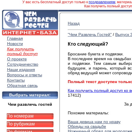
У вас есть бесплатный доступ только к
поздравлениям
, матери
Как получить полный досту
Назад
"Чем Развлечь Гостей"
/
Выпуск 
Главная
Новости
Кто следующий?
Как получить
полный доступ
Бросание букета и подвязки.
В последнее время на свадьбах
О проекте
и подвязки. Тем самым выбира
Сотрудничество
будущем, и парень, который вс
Наши издания
обряд ведущий может сопроводи
Вопросы и ответы
Контакты
Полный текст доступен тольк
Обратная связь
Как получить полный доступ ко 
Выбрать материал:
17412)
За 
Чем развлечь гостей
Похожие материалы:
По номерам
Ваша девица нам по нраву
По рубрикам
Обряды на свадьбе
Ножничный обряд для молодож
По формам