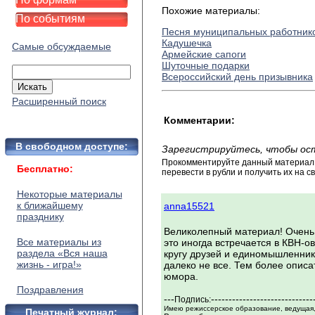
Похожие материалы:
По событиям
Песня муниципальных работник
Кадушечка
Самые обсуждаемые
Армейские сапоги
Шуточные подарки
Всероссийский день призывника
Расширенный поиск
Комментарии:
В свободном доступе:
Зарегистрируйтесь, чтобы ос
Прокомментируйте данный материал и
Бесплатно:
перевести в рубли и получить их на св
Некоторые материалы
к ближайшему
anna15521
празднику
Великолепный материал! Очень 
Все материалы из
это иногда встречается в КВН-ов
раздела «Вся наша
кругу друзей и единомышленников
жизнь - игра!»
далеко не все. Тем более описа
юмора.
Поздравления
---
-----------------------------
Подпись:
Имею режиссерское образование, ведущая,
Печатный журнал: