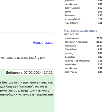
petrova:
288
sem4enok:
185
Свет Елена:
167
slavir:
165
Быковка:
155
jctyyzzgfkbnhf:
115
ТаняМаня:
115
Сколько комментариев
написали:
art-show-ura:
2374
Новые выше
Наталья Астахова:
2163
kleopatra:
1547
ТаняМаня:
657
pedorg:
593
Быковка:
487
е полного доступа к сайту или
Галина Теремшенко:
241
solnishko:
219
sem4enok:
196
Добавлен: 07.02.2014; 17:21
Светлана:
184
 без щекотливых моментов, как
гда бывает "опасно", но не в
руки автору, ведь шутить могут
дальнейших успехов в творчестве