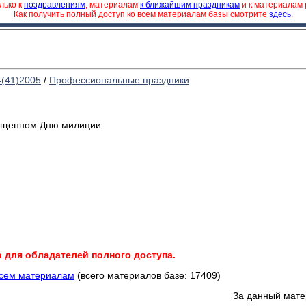
лько к
поздравлениям
, материалам
к ближайшим праздникам
и к материалам
Как получить полный доступ ко всем материалам базы смотрите
здесь
.
4(41)2005
/
Профессиональные праздники
вященном Дню милиции.
о для обладателей полного доступа.
всем материалам
(всего материалов базе: 17409)
За данный мате