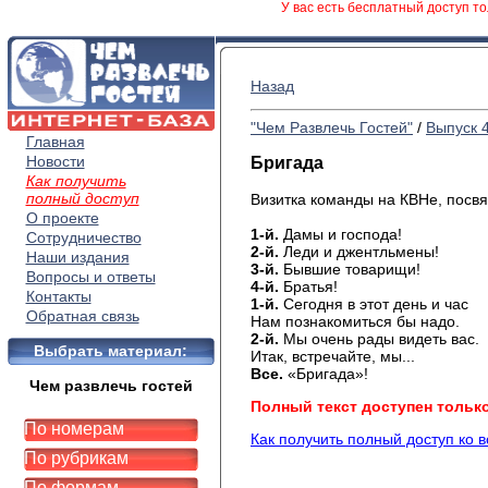
У вас есть бесплатный доступ то
Назад
"Чем Развлечь Гостей"
/
Выпуск 
Главная
Новости
Бригада
Как получить
полный доступ
Визитка команды на КВНе, пос
О проекте
1-й.
Дамы и господа!
Сотрудничество
2-й.
Леди и джентльмены!
Наши издания
3-й.
Бывшие товарищи!
Вопросы и ответы
4-й.
Братья!
Контакты
1-й.
Сегодня в этот день и час
Обратная связь
Нам познакомиться бы надо.
2-й.
Мы очень рады видеть вас.
Выбрать материал:
Итак, встречайте, мы...
Все.
«Бригада»!
Чем развлечь гостей
Полный текст доступен тольк
По номерам
Как получить полный доступ ко 
По рубрикам
По формам