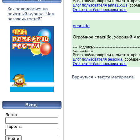
Всего поблагодарили комментатора: 4
Блог пользователя anna15521
(сообщ
Как подписаться на
Ответить в блог пользователя
печатный журнал "Чем
развлечь гостей"
pesokda
Огромное спасибо, хороший ма
---
-----------------------------
Подпись:
Нет подписи
Всего поблагодарили комментатора: 0
Блог пользователя pesokda
(сообщен
Ответить в блог пользователя
Вернуться к тексту материала
Вход:
Логин:
Пароль: