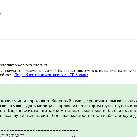
ов
тавлять комментарии.
 получите за комментарий ЧРГ-баллы, которые можно потратить на получени
ой счет.
Подробнее о комментариях и ЧРГ-баллах
.
повеселил и порадовал. Здоровый юмор, ироничные высказывания
ских шутках. День милиции - праздник на котором шутки шутить ино
. Так, что считаю, что такой материал имеет место быть и флаг в 
ть все шутки в сценарии - большое мастерство. Спасибо автору и 
----------------------------------------------------
 пишу сценарии.