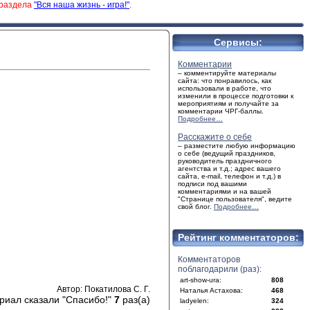
 раздела
"Вся наша жизнь - игра!"
.
Сервисы:
Комментарии
– комментируйте материалы
сайта: что понравилось, как
использовали в работе, что
изменили в процессе подготовки к
мероприятиям и получайте за
комментарии ЧРГ-баллы.
Подробнее…
Расскажите о себе
– разместите любую информацию
о себе (ведущий праздников,
руководитель праздничного
агентства и т.д.; адрес вашего
сайта, e-mail, телефон и т.д.) в
подписи под вашими
комментариями и на вашей
"Странице пользователя", ведите
свой блог.
Подробнее…
Рейтинг комментаторов:
Комментаторов
поблагодарили (раз):
art-show-ura:
808
Автор: Покатилова С. Г.
Наталья Астахова:
468
риал сказали "Спасибо!"
7
раз(а)
ladyelen:
324