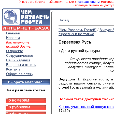
У вас есть бесплатный доступ только к
поздравлениям
, матери
Как получить полный досту
Назад
"Чем Развлечь Гостей"
/
Выпуск 
Главная
взрослых и не только
Новости
Березовая Русь
Как получить
полный доступ
к Дням русской культуры.
О проекте
Сотрудничество
Открывает праздник хор
Наши издания
поднимается солнце, девуш
Вопросы и ответы
девушки, танцуют. Колле
Контакты
«По
Обратная связь
Ведущий 1.
Дорогие гости, в
Выбрать материал:
радости вашим семьям, синег
столе! Гость званый и желанный,
Чем развлечь гостей
Полный текст доступен тольк
По номерам
Как получить полный доступ ко 
По рубрикам
17412)
По формам