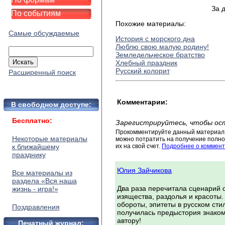
За 
По событиям
Похожие материалы:
Самые обсуждаемые
История с морского дна
Люблю свою малую родину!
Земледельческое братство
Хлебный праздник
Русский колорит
Расширенный поиск
Комментарии:
В свободном доступе:
Бесплатно:
Зарегистрируйтесь, чтобы ос
Прокомментируйте данный материал 
Некоторые материалы
можно потратить на получение полног
к ближайшему
их на свой счет.
Подробнее о коммент
празднику
Юлия Зайчикова
Все материалы из
раздела «Вся наша
Два раза перечитала сценарий с
жизнь - игра!»
изящества, раздолья и красоты.
обороты, эпитеты в русском стил
Поздравления
получилась предыстория знако
автору!
Печатный журнал: