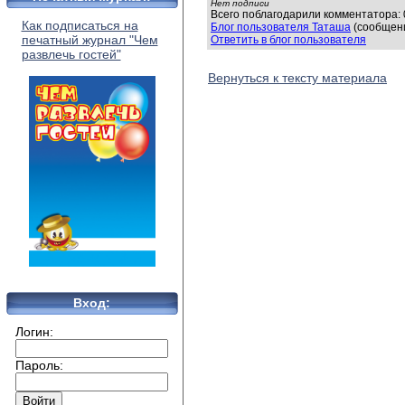
Нет подписи
Всего поблагодарили комментатора: 0
Как подписаться на
Блог пользователя Таташа
(сообщени
печатный журнал "Чем
Ответить в блог пользователя
развлечь гостей"
Вернуться к тексту материала
Вход:
Логин:
Пароль: