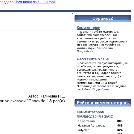
 раздела
"Вся наша жизнь - игра!"
.
Сервисы:
Комментарии
– комментируйте материалы
сайта: что понравилось, как
использовали в работе, что
изменили в процессе подготовки к
мероприятиям и получайте за
комментарии ЧРГ-баллы.
Подробнее…
Расскажите о себе
– разместите любую информацию
о себе (ведущий праздников,
руководитель праздничного
агентства и т.д.; адрес вашего
сайта, e-mail, телефон и т.д.) в
подписи под вашими
комментариями и на вашей
"Странице пользователя", ведите
свой блог.
Подробнее…
Автор: Калинина Н.Е.
риал сказали "Спасибо!"
3
раз(а)
Рейтинг комментаторов:
Комментаторов
поблагодарили (раз):
art-show-ura:
808
Наталья Астахова:
468
ladyelen:
324