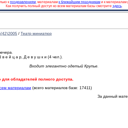
лько к
поздравлениям
, материалам
к ближайшим праздникам
и к материалам
Как получить полный доступ ко всем материалам базы смотрите
здесь
.
5(42)2005
/
Театр миниатюр
вечера.
 е й ц а р, Д е в у ш к и (4 чел.).
Входит элегантно одетый Крупье.
о для обладателей полного доступа.
всем материалам
(всего материалов базе: 17411)
За данный мате