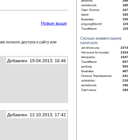
petrova:
288
sem4enok:
185
Свет Елена:
167
slavir:
165
Быковка:
155
Новые выше
jctyyzzgfkbnhf:
115
ТаняМаня:
115
Сколько комментариев
е полного доступа к сайту или
написали:
art-show-ura:
2374
Наталья Астахова:
2163
kleopatra:
1547
Добавлен: 19.04.2013; 16:46
ТаняМаня:
657
pedorg:
593
Быковка:
487
Галина Теремшенко:
241
solnishko:
219
sem4enok:
196
Светлана:
184
Добавлен: 12.10.2013; 17:42