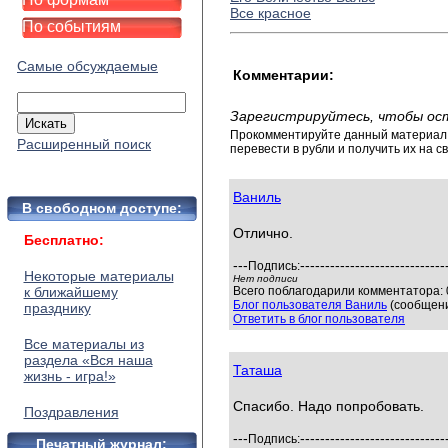
Все красное
По событиям
Самые обсуждаемые
Комментарии:
Зарегистрируйтесь, чтобы ос
Прокомментируйте данный материал и
Расширенный поиск
перевести в рубли и получить их на св
Ваниль
В свободном доступе:
Отлично.
Бесплатно:
---
-----------------------------
Подпись:
Некоторые материалы
Нет подписи
к ближайшему
Всего поблагодарили комментатора: 0
Блог пользователя Ваниль
(сообщени
празднику
Ответить в блог пользователя
Все материалы из
раздела «Вся наша
Таташа
жизнь - игра!»
Спасибо. Надо попробовать.
Поздравления
---
-----------------------------
Подпись:
Печатный журнал: