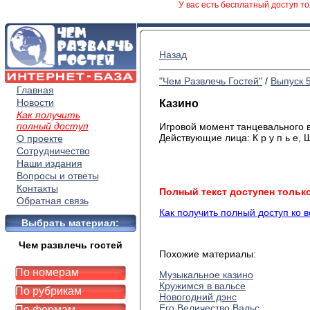
У вас есть бесплатный доступ то
Назад
"Чем Развлечь Гостей"
/
Выпуск 
Главная
Новости
Казино
Как получить
полный доступ
Игровой момент танцевального 
Действующие лица: К р у п ь е, Ш в
О проекте
Сотрудничество
Наши издания
Вопросы и ответы
Контакты
Полный текст доступен тольк
Обратная связь
Как получить полный доступ ко 
Выбрать материал:
Чем развлечь гостей
Похожие материалы:
По номерам
Музыкальное казино
Кружимся в вальсе
По рубрикам
Новогодний дэнс
Его Величество Вальс
По формам