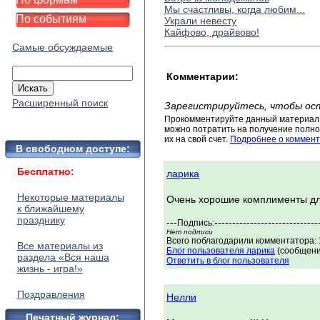
Мы счастливы, когда любим...
По событиям
Украли невесту
Кайфово, драйвово!
Самые обсуждаемые
Комментарии:
Расширенный поиск
Зарегистрируйтесь, чтобы ос
Прокомментируйте данный материал 
можно потратить на получение полног
их на свой счет.
Подробнее о коммент
В свободном доступе:
Бесплатно:
ларика
Некоторые материалы
Очень хорошие комплименты дл
к ближайшему
празднику
---
-----------------------------
Подпись:
Нет подписи
Всего поблагодарили комментатора: 1
Все материалы из
Блог пользователя ларика
(сообщени
раздела «Вся наша
Ответить в блог пользователя
жизнь - игра!»
Поздравления
Нелли
Печатный журнал: