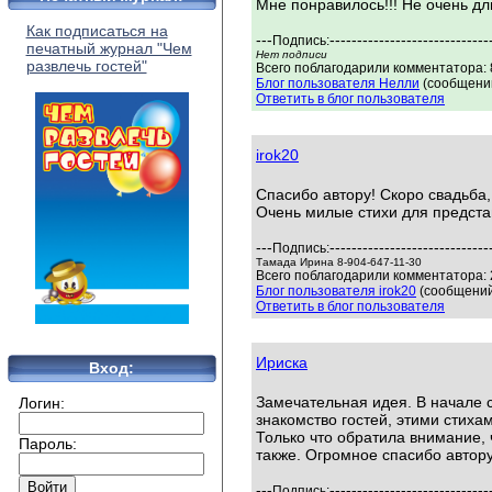
Мне понравилось!!! Не очень дл
Как подписаться на
---
-----------------------------
Подпись:
печатный журнал "Чем
Нет подписи
развлечь гостей"
Всего поблагодарили комментатора: 8
Блог пользователя Нелли
(сообщений
Ответить в блог пользователя
irok20
Спасибо автору! Скоро свадьба,
Очень милые стихи для предста
---
-----------------------------
Подпись:
Тамада Ирина 8-904-647-11-30
Всего поблагодарили комментатора: 2
Блог пользователя irok20
(сообщений
Ответить в блог пользователя
Ириска
Вход:
Замечательная идея. В начале с
Логин:
знакомство гостей, этими стиха
Только что обратила внимание,
Пароль:
также. Огромное спасибо автору
---
-----------------------------
Подпись: