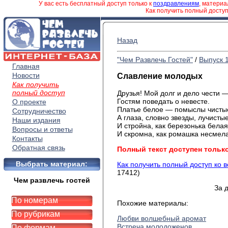
У вас есть бесплатный доступ только к
поздравлениям
, матери
Как получить полный досту
Назад
"Чем Развлечь Гостей"
/
Выпуск 
Главная
Новости
Славление молодых
Как получить
полный доступ
Друзья
! Мой долг и дело чести 
Гостям
поведать о невесте.
О проекте
Платье
белое — помыслы чисты
Сотрудничество
А
глаза, словно звезды, лучистые
Наши издания
И
стройна, как березонька белая
Вопросы и ответы
И
скромна, как ромашка несмел
Контакты
Обратная связь
Полный текст доступен тольк
Выбрать материал:
Как получить полный доступ ко 
17412)
Чем развлечь гостей
За 
По номерам
Похожие материалы:
По рубрикам
Любви волшебный аромат
Встреча молодоженов
По формам