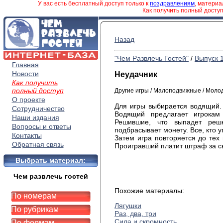
У вас есть бесплатный доступ только к
поздравлениям
, матери
Как получить полный досту
Назад
"Чем Развлечь Гостей"
/
Выпуск 
Главная
Новости
Неудачник
Как получить
полный доступ
Другие игры / Малоподвижные / Моло
О проекте
Для
игры выбирается водящий. 
Сотрудничество
Водящий предлагает игрокам 
Наши издания
Решившие, что выпадет реш
Вопросы и ответы
подбрасывает монету. Все, кто у
Контакты
Затем
игра повторяется до тех 
Обратная связь
Проигравший платит штраф за св
Выбрать материал:
Чем развлечь гостей
Похожие материалы:
По номерам
Лягушки
По рубрикам
Раз, два, три
Сила и скромность
По формам