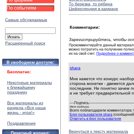
То березка, то рябина
По событиям
Циферляндия в кармане
Самые обсуждаемые
Комментарии:
Зарегистрируйтесь, чтобы ос
Расширенный поиск
Прокомментируйте данный материал 
можно потратить на получение полног
их на свой счет.
Подробнее о коммент
В свободном доступе:
shara
Бесплатно:
Мне кажется что конкурс наоборо
Некоторые материалы
сторона монетки - движется дал
к ближайшему
последним. Не понятно зачем по
празднику
и не требует предварительной п
---
-----------------------------
Все материалы из
Подпись:
Нет подписи
раздела «Вся наша
Всего поблагодарили комментатора: 0
жизнь - игра!»
Блог пользователя shara
(сообщений:
Ответить в блог пользователя
Поздравления
Вернуться к тексту материала
Печатный журнал: