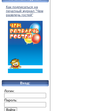
Как подписаться на
печатный журнал "Чем
развлечь гостей"
Вход:
Логин:
Пароль: