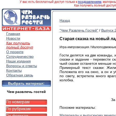
У вас есть бесплатный доступ только к
поздравлениям
, матери
Как получить полный досту
Назад
"Чем Развлечь Гостей"
/
Выпуск 
Главная
Новости
Старая сказка на новый ла
Как получить
полный доступ
Игра-импровизация / Малоподвижные
О проекте
Гости делятся на две команды, 
Сотрудничество
сказки и задание - перевести с
Наши издания
чьей сказке останется меньше н
Вопросы и ответы
Примерный текст сказки: Жил
Контакты
Положила его на окно, а он и у
Обратная связь
по свету, встретила много враг
колобка.
Выбрать материал:
Чем развлечь гостей
За
По номерам
Похожие материалы:
По рубрикам
Материалы к выпускному вечеру
По формам