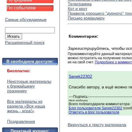
Телеграмма
По событиям
Кот и крот
Правила хорошего "дурного" тон
Письмо командиру
Самые обсуждаемые
Комментарии:
Расширенный поиск
Зарегистрируйтесь, чтобы ос
Прокомментируйте данный материал 
можно потратить на получение полног
В свободном доступе:
их на свой счет.
Подробнее о коммент
Бесплатно:
Sanek22302
Некоторые материалы
к ближайшему
Спасибо автору, а ещё можно г
празднику
---
-----------------------------
Подпись:
Нет подписи
Все материалы из
Всего поблагодарили комментатора: 1
раздела «Вся наша
Блог пользователя Sanek22302
(сооб
жизнь - игра!»
Ответить в блог пользователя
Поздравления
Вернуться к тексту материала
Печатный журнал: