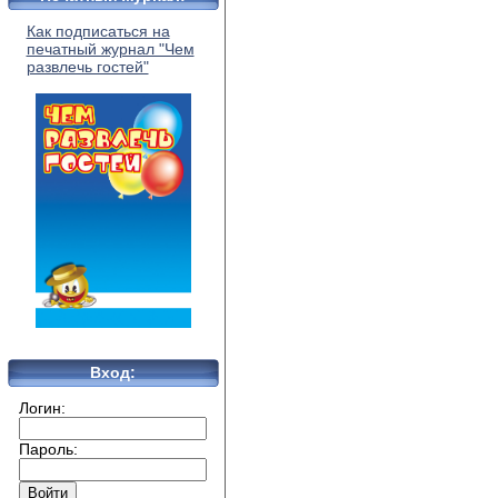
Как подписаться на
печатный журнал "Чем
развлечь гостей"
Вход:
Логин:
Пароль: