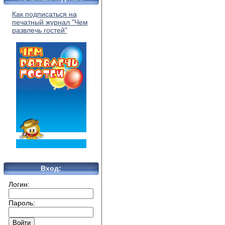
Как подписаться на
печатный журнал "Чем
развлечь гостей"
Вход:
Логин:
Пароль: