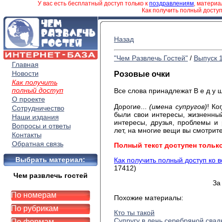
У вас есть бесплатный доступ только к
поздравлениям
, матери
Как получить полный досту
Назад
"Чем Развлечь Гостей"
/
Выпуск 
Главная
Новости
Розовые очки
Как получить
полный доступ
Все слова принадлежат В е д у щ
О проекте
Дорогие...
(имена супругов)
! Ко
Сотрудничество
были свои интересы, жизненны
Наши издания
интересы, друзья, проблемы и 
Вопросы и ответы
лет, на многие вещи вы смотрит
Контакты
Обратная связь
Полный текст доступен тольк
Выбрать материал:
Как получить полный доступ ко 
17412)
Чем развлечь гостей
За
По номерам
Похожие материалы:
По рубрикам
Кто ты такой
Супругу в день серебряной сва
По формам