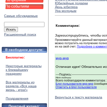
Юбилейные подарки
По событиям
День юбиляра
Ура молодым
Самые обсуждаемые
Комментарии:
Расширенный поиск
Зарегистрируйтесь, чтобы ос
Прокомментируйте данный материал 
можно потратить на получение полног
их на свой счет.
Подробнее о коммент
В свободном доступе:
Бесплатно:
мур-мур
Некоторые материалы
Отличная идея! Обязательно ис
к ближайшему
празднику
---
-----------------------------
Подпись:
Нет подписи
Всего поблагодарили комментатора: 1
Все материалы из
Блог пользователя мур-мур
(сообщен
раздела «Вся наша
Ответить в блог пользователя
жизнь - игра!»
Вернуться к тексту материала
Поздравления
Печатный журнал: