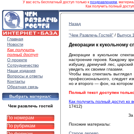
У вас есть бесплатный доступ только к
поздравлениям
, матери
Как получить полный досту
Назад
"Чем Развлечь Гостей"
/
Выпуск 
Главная
Новости
Декорации к кукольному с
Как получить
полный доступ
Декорации в кукольном спект
настроение героев. Каждому зри
О проекте
избушку, дремучий лес, царский
Сотрудничество
увидеть их своими глазами.
Наши издания
Чтобы ваш спектакль выглядел 
Вопросы и ответы
профессионального, следует изг
Контакты
но и второго — фон, на котором
Обратная связь
Полный текст доступен тольк
Выбрать материал:
Как получить полный доступ ко 
Чем развлечь гостей
17412)
За
По номерам
Похожие материалы:
По рубрикам
Старое дерево
По формам