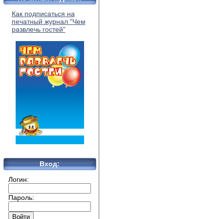
Как подписаться на
печатный журнал "Чем
развлечь гостей"
Вход:
Логин:
Пароль: