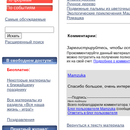
Лунное дерево
По событиям
Подвижные пальмы из цветочны
Экологические приключения Ма
Ромашка
Самые обсуждаемые
Комментарии:
Расширенный поиск
Зарегистрируйтесь, чтобы ос
Прокомментируйте данный материал 
можно потратить на получение полног
В свободном доступе:
их на свой счет.
Подробнее о коммент
Бесплатно:
Mamzuka
Некоторые материалы
к ближайшему
Спасибо большое, очень интере
празднику
---
-----------------------------
Подпись:
Все материалы из
Нет подписи
раздела «Вся наша
Всего поблагодарили комментатора: 0
жизнь - игра!»
Блог пользователя Mamzuka
(сообще
Ответить в блог пользователя
Поздравления
Вернуться к тексту материала
Печатный журнал: