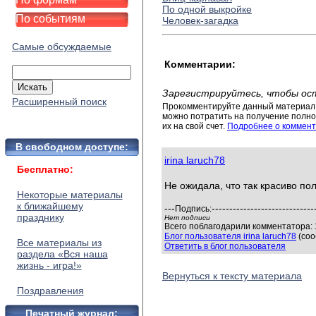
По одной выкройке
По событиям
Человек-загадка
Самые обсуждаемые
Комментарии:
Зарегистрируйтесь, чтобы ос
Расширенный поиск
Прокомментируйте данный материал 
можно потратить на получение полног
их на свой счет.
Подробнее о коммент
В свободном доступе:
irina laruch78
Бесплатно:
Не ожидала, что так красиво по
Некоторые материалы
к ближайшему
---
-----------------------------
Подпись:
празднику
Нет подписи
Всего поблагодарили комментатора: 1
Блог пользователя irina laruch78
(соо
Все материалы из
Ответить в блог пользователя
раздела «Вся наша
жизнь - игра!»
Вернуться к тексту материала
Поздравления
Печатный журнал: