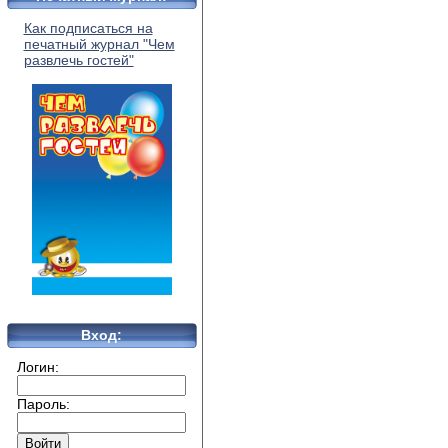
Как подписаться на
печатный журнал "Чем
развлечь гостей"
Вход:
Логин:
Пароль: