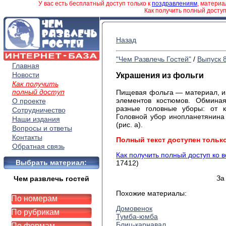
У вас есть бесплатный доступ только к
поздравлениям
, матери
Как получить полный досту
Назад
"Чем Развлечь Гостей"
/
Выпуск 
Главная
Новости
Украшения из фольги
Как получить
полный доступ
Пищевая фольга — материал, из
элементов костюмов. Обминая
О проекте
разные головные уборы: от 
Сотрудничество
Головной убор инопланетянина
Наши издания
(рис. а).
Вопросы и ответы
Контакты
Полный текст доступен тольк
Обратная связь
Как получить полный доступ ко 
Выбрать материал:
17412)
За
Чем развлечь гостей
Похожие материалы:
По номерам
Домовенок
По рубрикам
Тумба-юмба
Блиц-карнавал
По формам