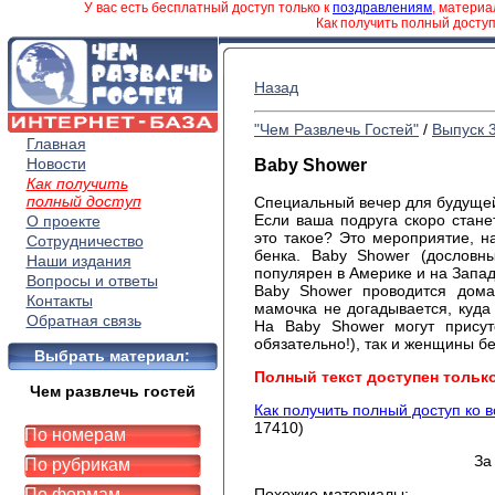
У вас есть бесплатный доступ только к
поздравлениям
, матери
Как получить полный досту
Назад
"Чем Развлечь Гостей"
/
Выпуск 
Главная
Новости
Baby Shower
Как получить
полный доступ
Специальный вечер для будуще
Если ваша подруга скоро стане
О проекте
это такое? Это мероприятие, н
Сотрудничество
бенка. Baby Shower (дословн
Наши издания
популярен в Америке и на Запад
Вопросы и ответы
Baby Shower проводится дом
Контакты
мамочка не догадывается, куда
Обратная связь
На Baby Shower могут присут
обязательно!), так и женщины бе
Выбрать материал:
Полный текст доступен тольк
Чем развлечь гостей
Как получить полный доступ ко 
17410)
По номерам
За
По рубрикам
По формам
Похожие материалы: