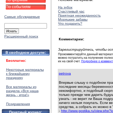
По событиям
На зубок
Счастливый час
Приятная неожиданность
Самые обсуждаемые
Моряцкие забавы
Что подарить?
Расширенный поиск
Комментарии:
Зарегистрируйтесь, чтобы ос
В свободном доступе:
Прокомментируйте данный материал 
можно потратить на получение полног
Бесплатно:
их на свой счет.
Подробнее о коммент
Некоторые материалы
petrova
к ближайшему
празднику
Впервые слышу о подобном праз
последние месяцы беременност
Все материалы из
некомфортно, и подобный сюрпри
раздела «Вся наша
только прежде чем дарить буд
жизнь - игра!»
узнать - не верит ли Ваша подр
ничего нельзя покупать. Если в
Поздравления
средства, а собрать их можно в
-
http://www.gostika.ru/view.php?
Печатный журнал: