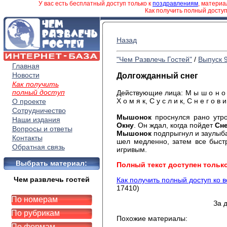
У вас есть бесплатный доступ только к
поздравлениям
, матери
Как получить полный досту
Назад
"Чем Развлечь Гостей"
/
Выпуск 
Главная
Новости
Долгожданный снег
Как получить
полный доступ
Действующие лица: М ы ш о н о к, 
Х о м я к, С у с л и к, С н е г о в 
О проекте
Сотрудничество
Мышонок
проснулся рано утро
Наши издания
Окну
. Он ждал, когда пойдет
Сне
Вопросы и ответы
Мышонок
подпрыгнул и заулы­б
Контакты
шел медленно, затем все быст
Обратная связь
игривым.
Выбрать материал:
Полный текст доступен тольк
Чем развлечь гостей
Как получить полный доступ ко 
17410)
По номерам
За 
По рубрикам
Похожие материалы:
По формам