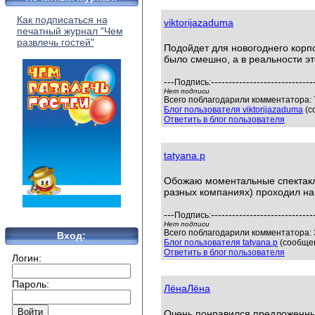
Как подписаться на
viktorijazaduma
печатный журнал "Чем
развлечь гостей"
Подойдет для новогоднего корп
было смешно, а в реальности э
---
-----------------------------
Подпись:
Нет подписи
Всего поблагодарили комментатора: 7
Блог пользователя viktorijazaduma
(с
Ответить в блог пользователя
tatyana.p
Обожаю моментальные спектакли
разных компаниях) проходил на у
---
-----------------------------
Подпись:
Нет подписи
Всего поблагодарили комментатора: 3
Вход:
Блог пользователя tatyana.p
(сообщен
Ответить в блог пользователя
Логин:
Пароль:
ЛёнаЛёна
Очень понравился предложенный