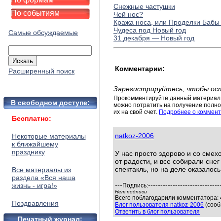
Снежные частушки
По событиям
Чей нос?
Кража носа, или Проделки Бабы
Чудеса под Новый год
Самые обсуждаемые
31 декабря — Новый год
Комментарии:
Расширенный поиск
Зарегистрируйтесь, чтобы ос
Прокомментируйте данный материал 
В свободном доступе:
можно потратить на получение полног
их на свой счет.
Подробнее о коммент
Бесплатно:
natkoz-2006
Некоторые материалы
к ближайшему
празднику
У нас просто здорово и со сме
от радости, и все собирали снег
спектакль, но на деле оказалось
Все материалы из
раздела «Вся наша
---
-----------------------------
жизнь - игра!»
Подпись:
Нет подписи
Всего поблагодарили комментатора: 4
Поздравления
Блог пользователя natkoz-2006
(сооб
Ответить в блог пользователя
Печатный журнал: