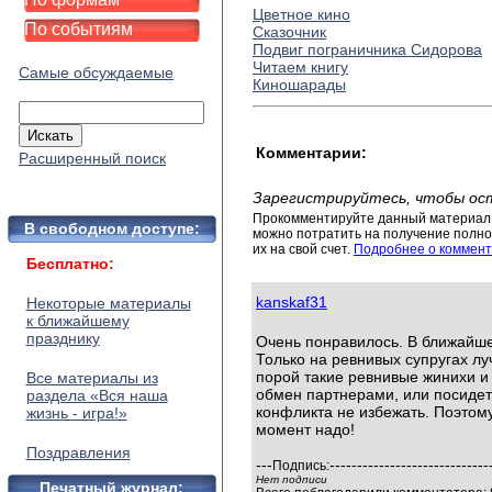
Цветное кино
По событиям
Сказочник
Подвиг пограничника Сидорова
Читаем книгу
Самые обсуждаемые
Киношарады
Комментарии:
Расширенный поиск
Зарегистрируйтесь, чтобы ос
Прокомментируйте данный материал 
В свободном доступе:
можно потратить на получение полног
их на свой счет.
Подробнее о коммент
Бесплатно:
kanskaf31
Некоторые материалы
к ближайшему
празднику
Очень понравилось. В ближайш
Только на ревнивых супругах луч
порой такие ревнивые жинихи и
Все материалы из
обмен партнерами, или посидеть
раздела «Вся наша
конфликта не избежать. Поэтом
жизнь - игра!»
момент надо!
Поздравления
---
-----------------------------
Подпись:
Нет подписи
Печатный журнал: