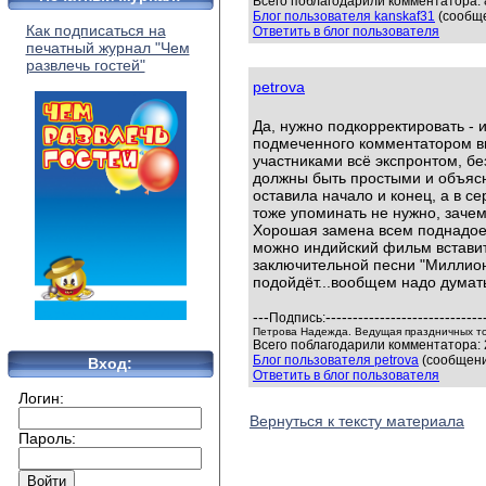
Всего поблагодарили комментатора: 8
Блог пользователя kanskaf31
(сообще
Как подписаться на
Ответить в блог пользователя
печатный журнал "Чем
развлечь гостей"
petrova
Да, нужно подкорректировать - 
подмеченного комментатором вы
участниками всё экспронтом, бе
должны быть простыми и объясня
оставила начало и конец, а в се
тоже упоминать не нужно, зачем 
Хорошая замена всем поднадое
можно индийский фильм встави
заключительной песни "Миллион
подойдёт...вообщем надо думать
---
-----------------------------
Подпись:
Петрова Надежда. Ведущая праздничных т
Всего поблагодарили комментатора: 
Блог пользователя petrova
(сообщени
Вход:
Ответить в блог пользователя
Логин:
Вернуться к тексту материала
Пароль: