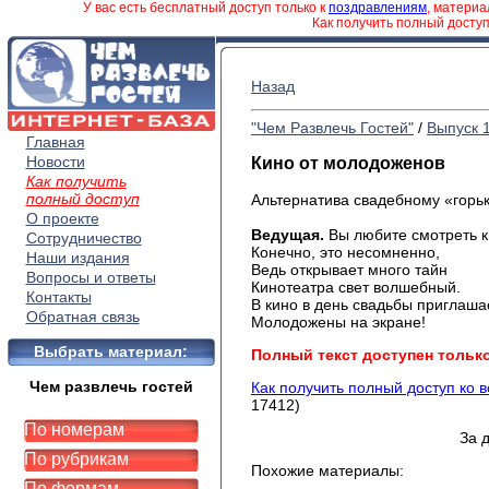
У вас есть бесплатный доступ только к
поздравлениям
, матери
Как получить полный досту
Назад
"Чем Развлечь Гостей"
/
Выпуск 
Главная
Новости
Кино от молодоженов
Как получить
полный доступ
Альтернатива свадебному «горьк
О проекте
Ведущая
.
Вы любите смотреть 
Сотрудничество
Конечно
, это несомненно,
Наши издания
Ведь
открывает много тайн
Вопросы и ответы
Кинотеатра
свет волшебный.
Контакты
В
кино в день свадьбы приглаша
Обратная связь
Молодожены
на экране!
Выбрать материал:
Полный текст доступен тольк
Чем развлечь гостей
Как получить полный доступ ко 
17412)
По номерам
За 
По рубрикам
Похожие материалы:
По формам