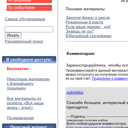
За 
По событиям
Похожие материалы:
Закончи фразу о школе
Самые обсуждаемые
Рожденным в марте
Если ваше дерево - дуб
Знаешь ли ты?
Юбилейный сертификат
Расширенный поиск
Комментарии:
В свободном доступе:
Зарегистрируйтесь, чтобы ос
Бесплатно:
Прокомментируйте данный материал 
можно потратить на получение полног
Некоторые материалы
их на свой счет.
Подробнее о коммент
к ближайшему
празднику
solnishko
Все материалы из
Спасибо большое, интересный м
раздела «Вся наша
пригодится.
жизнь - игра!»
---
-----------------------------
Подпись:
Поздравления
заведующая сельским клубом
Всего поблагодарили комментатора: 1
Печатный журнал:
Блог пользователя solnishko
(сообщен