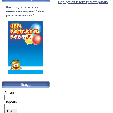
Вернуться к тексту материала
Как подписаться на
печатный журнал "Чем
развлечь гостей"
Вход:
Логин:
Пароль: