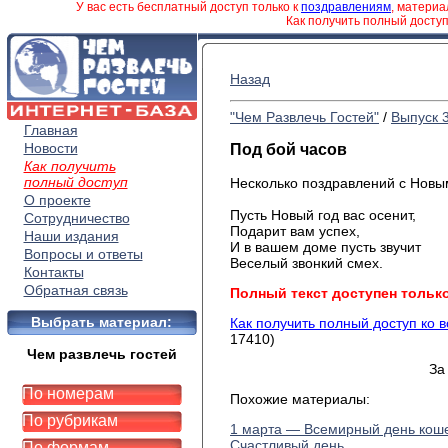
У вас есть бесплатный доступ только к
поздравлениям
, матери
Как получить полный досту
Назад
"Чем Развлечь Гостей"
/
Выпуск 
Главная
Новости
Под бой часов
Как получить
полный доступ
Несколько поздравлений с Новы
О проекте
Пусть Новый год вас осенит,
Сотрудничество
Подарит вам успех,
Наши издания
И в вашем доме пусть звучит
Вопросы и ответы
Веселый звонкий смех.
Контакты
Обратная связь
Полный текст доступен тольк
Выбрать материал:
Как получить полный доступ ко 
17410)
Чем развлечь гостей
За
По номерам
Похожие материалы:
По рубрикам
1 марта — Всемирный день кош
Счастливый день
По формам