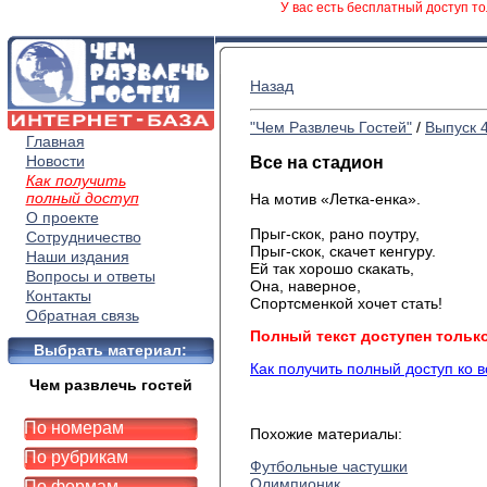
У вас есть бесплатный доступ то
Назад
"Чем Развлечь Гостей"
/
Выпуск 
Главная
Новости
Все на стадион
Как получить
полный доступ
На мотив «Летка-енка».
О проекте
Прыг-скок, рано поутру,
Сотрудничество
Прыг-скок, скачет кенгуру.
Наши издания
Ей так хорошо скакать,
Вопросы и ответы
Она, наверное,
Контакты
Спортсменкой хочет стать!
Обратная связь
Полный текст доступен тольк
Выбрать материал:
Как получить полный доступ ко 
Чем развлечь гостей
По номерам
Похожие материалы:
По рубрикам
Футбольные частушки
Олимпионик
По формам