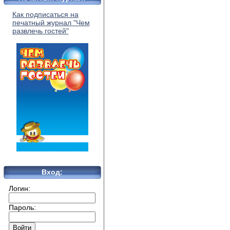
Как подписаться на
печатный журнал "Чем
развлечь гостей"
Вход:
Логин:
Пароль: