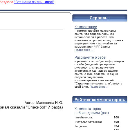
 раздела
"Вся наша жизнь - игра!"
.
Сервисы:
Комментарии
– комментируйте материалы
сайта: что понравилось, как
использовали в работе, что
изменили в процессе подготовки к
мероприятиям и получайте за
комментарии ЧРГ-баллы.
Подробнее…
Расскажите о себе
– разместите любую информацию
о себе (ведущий праздников,
руководитель праздничного
агентства и т.д.; адрес вашего
сайта, e-mail, телефон и т.д.) в
подписи под вашими
комментариями и на вашей
"Странице пользователя", ведите
свой блог.
Подробнее…
Рейтинг комментаторов:
Автор: Маняшина И.Ю.
риал сказали "Спасибо!"
7
раз(а)
Комментаторов
поблагодарили (раз):
art-show-ura:
808
Наталья Астахова:
468
ladyelen:
324