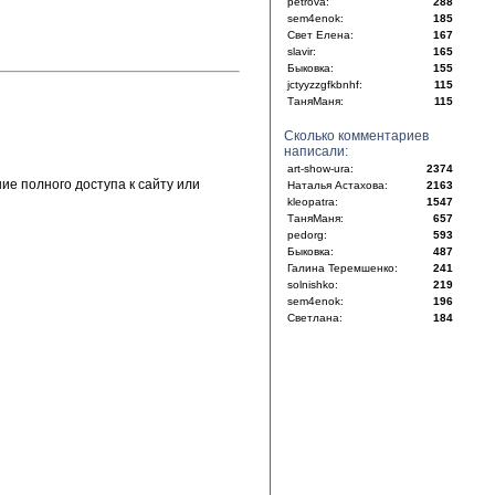
petrova:
288
sem4enok:
185
Свет Елена:
167
slavir:
165
Быковка:
155
jctyyzzgfkbnhf:
115
ТаняМаня:
115
Сколько комментариев
написали:
art-show-ura:
2374
е полного доступа к сайту или
Наталья Астахова:
2163
kleopatra:
1547
ТаняМаня:
657
pedorg:
593
Быковка:
487
Галина Теремшенко:
241
solnishko:
219
sem4enok:
196
Светлана:
184