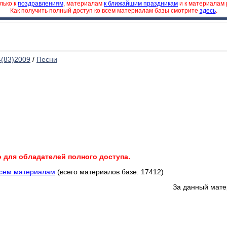
лько к
поздравлениям
, материалам
к ближайшим праздникам
и к материалам
Как получить полный доступ ко всем материалам базы смотрите
здесь
.
4(83)2009
/
Песни
о для обладателей полного доступа.
всем материалам
(всего материалов базе: 17412)
За данный мате