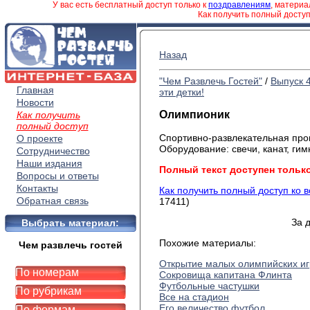
У вас есть бесплатный доступ только к
поздравлениям
, матери
Как получить полный досту
Назад
"Чем Развлечь Гостей"
/
Выпуск 
Главная
эти детки!
Новости
Олимпионик
Как получить
полный доступ
Спортивно-развлекательная про
О проекте
Оборудование: свечи, канат, гим
Сотрудничество
Наши издания
Полный текст доступен тольк
Вопросы и ответы
Контакты
Как получить полный доступ ко 
Обратная связь
17411)
За 
Выбрать материал:
Похожие материалы:
Чем развлечь гостей
Открытие малых олимпийских иг
По номерам
Сокровища капитана Флинта
Футбольные частушки
По рубрикам
Все на стадион
Его величество футбол
По формам