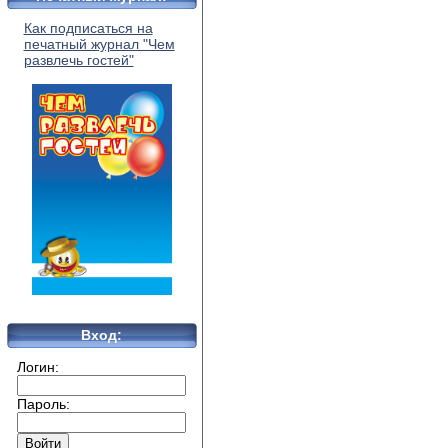
Как подписаться на
печатный журнал "Чем
развлечь гостей"
Вход:
Логин:
Пароль: