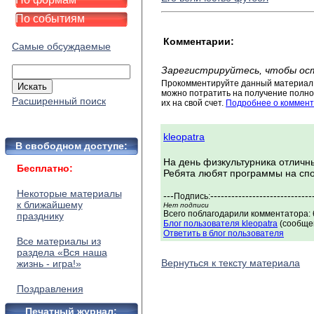
По событиям
Комментарии:
Самые обсуждаемые
Зарегистрируйтесь, чтобы ос
Прокомментируйте данный материал 
можно потратить на получение полног
Расширенный поиск
их на свой счет.
Подробнее о коммент
kleopatra
В свободном доступе:
На день физкультурника отличн
Бесплатно:
Ребята любят программы на спо
Некоторые материалы
---
-----------------------------
Подпись:
к ближайшему
Нет подписи
Всего поблагодарили комментатора: 
празднику
Блог пользователя kleopatra
(сообщен
Ответить в блог пользователя
Все материалы из
раздела «Вся наша
Вернуться к тексту материала
жизнь - игра!»
Поздравления
Печатный журнал: