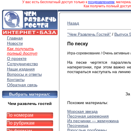
У вас есть бесплатный доступ только к
поздравлениям
, матери
Как получить полный досту
Назад
"Чем Развлечь Гостей"
/
Выпуск 
Главная
Новости
По песку
Как получить
полный доступ
Игра-соревнование / Очень активные 
О проекте
На песке чертятся параллел
Сотрудничество
наперегонки, при этом важно н
Наши издания
постараться наступать на линию
Вопросы и ответы
Контакты
Обратная связь
За
Выбрать материал:
Похожие материалы:
Чем развлечь гостей
Морская звезда
По номерам
Песочная церемония
Из песчинки — жемчужина
По рубрикам
Песочница
Взрослые проблемы
По формам