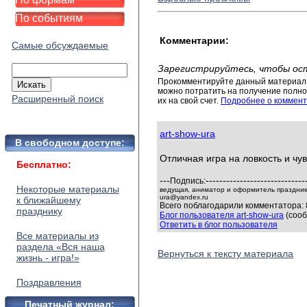
По событиям
Комментарии:
Самые обсуждаемые
Зарегистрируйтесь, чтобы ос
Прокомментируйте данный материал 
можно потратить на получение полног
Расширенный поиск
их на свой счет.
Подробнее о коммент
art-show-ura
В свободном доступе:
Отличная игра на ловкость и чу
Бесплатно:
---
-----------------------------
Подпись:
Некоторые материалы
ведущая, аниматор и оформитель праздников
ura@yandex.ru
к ближайшему
Всего поблагодарили комментатора: 
празднику
Блог пользователя art-show-ura
(сооб
Ответить в блог пользователя
Все материалы из
раздела «Вся наша
Вернуться к тексту материала
жизнь - игра!»
Поздравления
Печатный журнал: