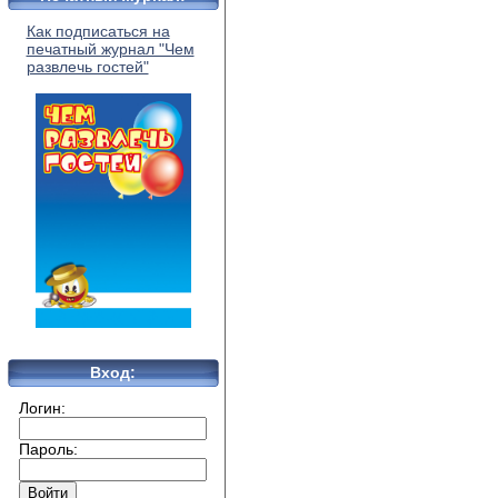
Как подписаться на
печатный журнал "Чем
развлечь гостей"
Вход:
Логин:
Пароль: