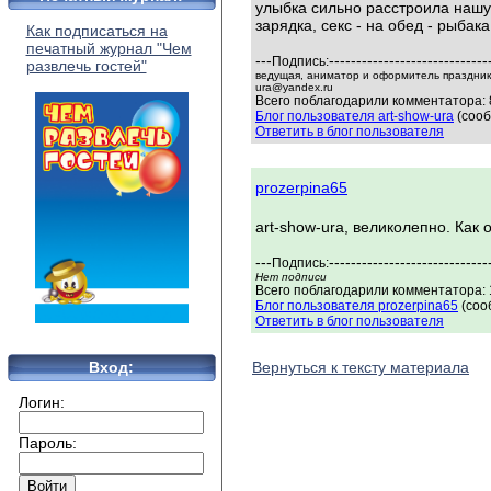
улыбка сильно расстроила нашу р
зарядка, секс - на обед - рыбак
Как подписаться на
печатный журнал "Чем
---
-----------------------------
Подпись:
развлечь гостей"
ведущая, аниматор и оформитель праздников
ura@yandex.ru
Всего поблагодарили комментатора: 
Блог пользователя art-show-ura
(сооб
Ответить в блог пользователя
prozerpina65
art-show-ura, великолепно. Как 
---
-----------------------------
Подпись:
Нет подписи
Всего поблагодарили комментатора: 1
Блог пользователя prozerpina65
(соо
Ответить в блог пользователя
Вход:
Вернуться к тексту материала
Логин:
Пароль: