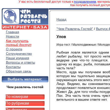
У вас есть бесплатный доступ только к
поздравлениям
, матери
Как получить полный досту
Назад
"Чем Развлечь Гостей"
/
Выпуск 
Главная
Новости
Улов
Как получить
полный доступ
Игра-тест / Малоподвижные / Молоде
О проекте
Рыбная ловля является одним 
Сотрудничество
любит рыбалку, тот просто нете
Наши издания
ведерке уже что-то плещется.
Вопросы и ответы
удочку из воды, рыба, попавшая
Контакты
часть тела?
Обратная связь
Место, куда мы получаем вооб
которую мы тщательно защищаем
Выбрать материал:
окружающих касались этого мест
Лицо. Видимо, вы сомневаетесь
Чем развлечь гостей
продолжают появляться юношес
Живот. Да, для того чтобы похуд
Пах. Эта часть тела очень чувс
По номерам
вительного в вашем ответе нет.
По рубрикам
По формам