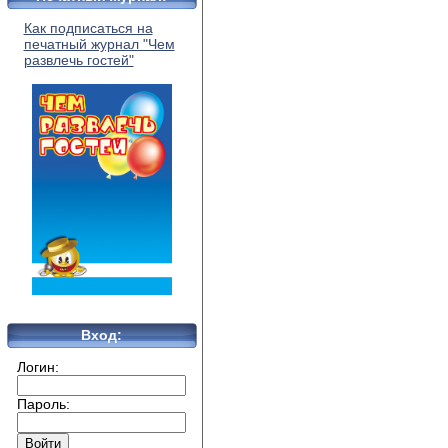
Как подписаться на
печатный журнал "Чем
развлечь гостей"
Вход:
Логин:
Пароль: