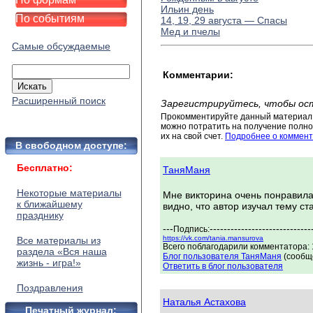
Ильин день
По событиям
14, 19, 29 августа — Спасы
Мед и пчелы
Самые обсуждаемые
Комментарии:
Расширенный поиск
Зарегистрируйтесь, чтобы ос
Прокомментируйте данный материал 
можно потратить на получение полног
их на свой счет.
Подробнее о коммент
В свободном доступе:
Бесплатно:
ТаняМаня
Некоторые материалы
Мне викторина очень понравила
к ближайшему
видно, что автор изучал тему с
празднику
---
-----------------------------
Подпись:
https://vk.com/tania.mansurova
Все материалы из
Всего поблагодарили комментатора: 1
раздела «Вся наша
Блог пользователя ТаняМаня
(сообще
жизнь - игра!»
Ответить в блог пользователя
Поздравления
Наталья Астахова
Печатный журнал: