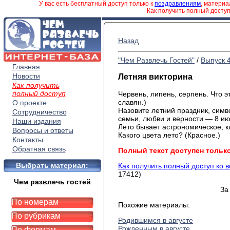
У вас есть бесплатный доступ только к
поздравлениям
, матери
Как получить полный досту
Назад
"Чем Развлечь Гостей"
/
Выпуск 
Главная
Новости
Летняя викторина
Как получить
полный доступ
Червень, липень, серпень. Что 
славян.)
О проекте
Назовите летний праздник, симв
Сотрудничество
семьи, любви и верности — 8 ию
Наши издания
Лето бывает астрономическое, 
Вопросы и ответы
Какого цвета лето? (Красное.)
Контакты
Обратная связь
Полный текст доступен тольк
Выбрать материал:
Как получить полный доступ ко 
17412)
Чем развлечь гостей
За
По номерам
Похожие материалы:
По рубрикам
Родившимся в августе
Рожденным в августе
По формам