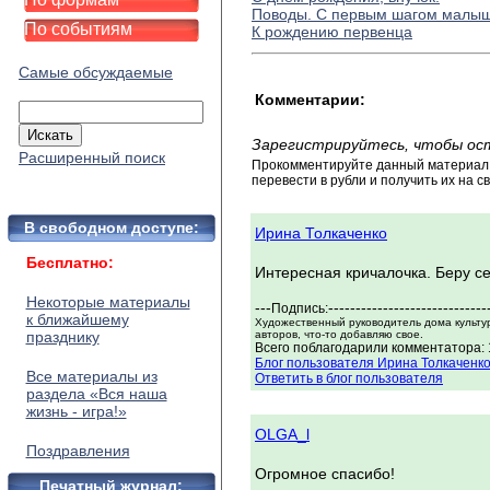
Поводы. С первым шагом малы
По событиям
К рождению первенца
Самые обсуждаемые
Комментарии:
Зарегистрируйтесь, чтобы ос
Расширенный поиск
Прокомментируйте данный материал и
перевести в рубли и получить их на св
В свободном доступе:
Ирина Толкаченко
Бесплатно:
Интересная кричалочка. Беру се
Некоторые материалы
---
-----------------------------
Подпись:
к ближайшему
Художественный руководитель дома культу
празднику
авторов, что-то добавляю свое.
Всего поблагодарили комментатора: 1
Блог пользователя Ирина Толкаченк
Все материалы из
Ответить в блог пользователя
раздела «Вся наша
жизнь - игра!»
OLGA_l
Поздравления
Огромное спасибо!
Печатный журнал: