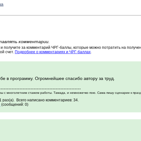
ша
тавлять комментарии.
 получите за комментарий ЧРГ-баллы, которые можно потратить на получени
ой счет.
Подробнее о комментариях и ЧРГ-баллах
.
бе в программу. Огромнейшее спасибо автору за труд.
----------------------------------------------------
ры с многолетним стажем работы. Тамада, и немножечко пою. Сама пишу сценарии к праз
 раз(а). Всего написано комментариев: 34.
о
(сообщений: 0)