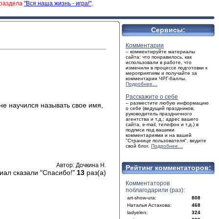
 раздела
"Вся наша жизнь - игра!"
.
Сервисы:
Комментарии
– комментируйте материалы
сайта: что понравилось, как
использовали в работе, что
изменили в процессе подготовки к
мероприятиям и получайте за
комментарии ЧРГ-баллы.
Подробнее…
Расскажите о себе
– разместите любую информацию
е научился называть свое имя,
о себе (ведущий праздников,
руководитель праздничного
агентства и т.д.; адрес вашего
сайта, e-mail, телефон и т.д.) в
подписи под вашими
комментариями и на вашей
"Странице пользователя", ведите
свой блог.
Подробнее…
Автор: Дочкина Н.
Рейтинг комментаторов:
иал сказали "Спасибо!"
13
раз(а)
Комментаторов
поблагодарили (раз):
art-show-ura:
808
Наталья Астахова:
468
ladyelen:
324