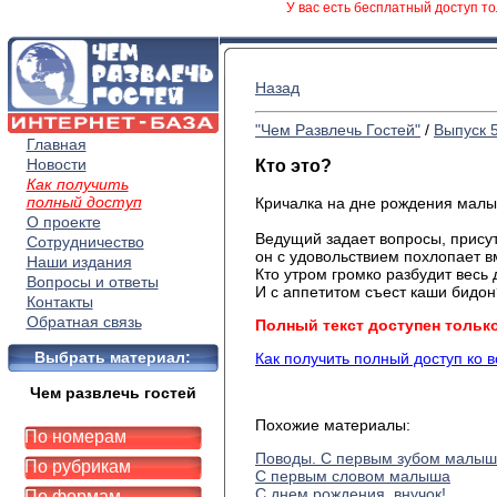
У вас есть бесплатный доступ то
Назад
"Чем Развлечь Гостей"
/
Выпуск 
Главная
Новости
Кто это?
Как получить
полный доступ
Кричалка на дне рождения мал
О проекте
Ведущий задает вопросы, прису
Сотрудничество
он с удовольствием похлопает в
Наши издания
Кто утром громко разбудит весь
Вопросы и ответы
И с аппетитом съест каши бидон
Контакты
Обратная связь
Полный текст доступен тольк
Выбрать материал:
Как получить полный доступ ко 
Чем развлечь гостей
Похожие материалы:
По номерам
Поводы. С первым зубом малы
По рубрикам
С первым словом малыша
С днем рождения, внучок!
По формам