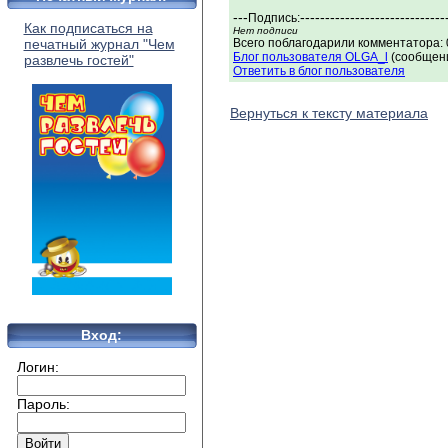
---
-----------------------------
Подпись:
Как подписаться на
Нет подписи
печатный журнал "Чем
Всего поблагодарили комментатора: 0
Блог пользователя OLGA_l
(сообщени
развлечь гостей"
Ответить в блог пользователя
Вернуться к тексту материала
Вход:
Логин:
Пароль: