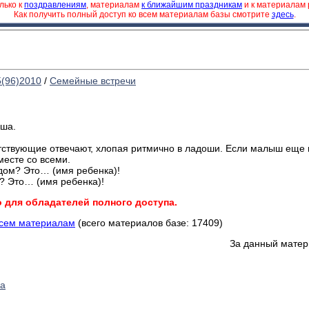
лько к
поздравлениям
, материалам
к ближайшим праздникам
и к материалам
Как получить полный доступ ко всем материалам базы смотрите
здесь
.
5(96)2010
/
Семейные встречи
ыша.
тствующие отвечают, хлопая ритмично в ладоши. Если малыш еще н
месте со всеми.
 дом? Это… (имя ребенка)!
? Это… (имя ребенка)!
о для обладателей полного доступа.
всем материалам
(всего материалов базе: 17409)
За данный матер
ша