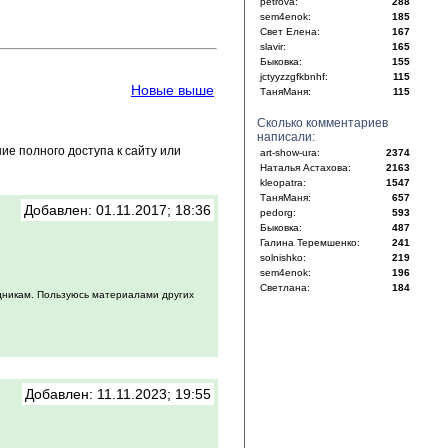
petrova:
288
sem4enok:
185
Свет Елена:
167
slavir:
165
Быковка:
155
jctyyzzgfkbnhf:
115
Новые выше
ТаняМаня:
115
Сколько комментариев
написали:
е полного доступа к сайту или
art-show-ura:
2374
Наталья Астахова:
2163
kleopatra:
1547
ТаняМаня:
657
Добавлен: 01.11.2017; 18:36
pedorg:
593
Быковка:
487
Галина Теремшенко:
241
solnishko:
219
sem4enok:
196
Светлана:
184
дникам. Пользуюсь материалами других
Добавлен: 11.11.2023; 19:55