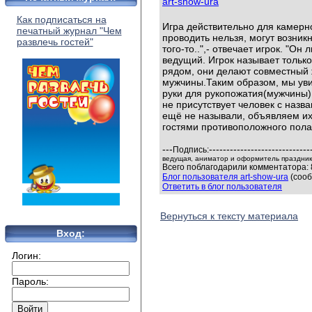
art-show-ura
Как подписаться на
Игра действительно для камерно
печатный журнал "Чем
проводить нельзя, могут возник
развлечь гостей"
того-то..",- отвечает игрок. "Он
ведущий. Игрок называет только
рядом, они делают совместный ж
мужчины.Таким образом, мы уви
руки для рукопожатия(мужчины)
не присутствует человек с назва
ещё не называли, объявляем их
гостями противоположного пола
---
-----------------------------
Подпись:
ведущая, аниматор и оформитель праздников
Всего поблагодарили комментатора: 
Блог пользователя art-show-ura
(сооб
Ответить в блог пользователя
Вернуться к тексту материала
Вход:
Логин:
Пароль: