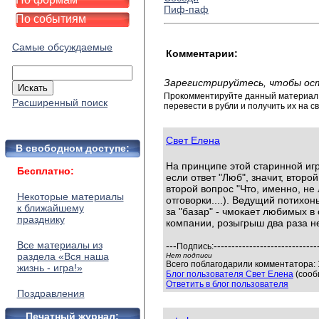
Пиф-паф
По событиям
Самые обсуждаемые
Комментарии:
Зарегистрируйтесь, чтобы ос
Прокомментируйте данный материал и
Расширенный поиск
перевести в рубли и получить их на св
Свет Елена
В свободном доступе:
На принципе этой старинной иг
Бесплатно:
если ответ "Люб", значит, второй
второй вопрос "Что, именно, не
Некоторые материалы
отговорки....). Ведущий потихо
к ближайшему
за "базар" - чмокает любимых в
празднику
компании, розыгрыш два раза не
Все материалы из
---
-----------------------------
Подпись:
раздела «Вся наша
Нет подписи
Всего поблагодарили комментатора: 1
жизнь - игра!»
Блог пользователя Свет Елена
(сооб
Ответить в блог пользователя
Поздравления
Печатный журнал: