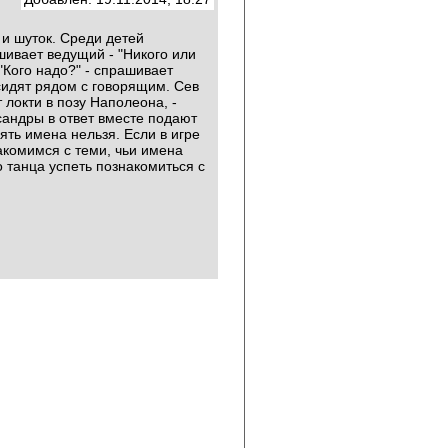
 и шуток. Среди детей
шивает ведущий - "Никого или
: "Кого надо?" - спрашивает
 сидят рядом с говорящим. Сев
 локти в позу Наполеона, -
сандры в ответ вместе подают
ть имена нельзя. Если в игре
накомимся с теми, чьи имена
 танца успеть познакомиться с