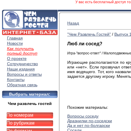
У вас есть бесплатный доступ то
Назад
"Чем Развлечь Гостей"
/
Выпуск 
Главная
Новости
Люб ли сосед?
Как получить
полный доступ
Игра-"вопрос-ответ" / Малоподвижны
О проекте
Играющие располагаются по кру
Сотрудничество
или «нет». Если прозвучал отве
Наши издания
имя водящего. Тот, кого назва
Вопросы и ответы
задается другому игроку. Менят
Контакты
Обратная связь
Выбрать материал:
Чем развлечь гостей
Похожие материалы:
По номерам
Вопросы соседу
Дразнилки по-соседски
По рубрикам
Да и нет по-болгарски
Соседи
По формам