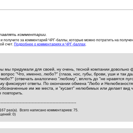
тавлять комментарии.
 получите за комментарий ЧРГ-баллы, которые можно потратить на получени
ой счет.
Подробнее о комментариях и ЧРГ-баллах
.
ры мы придумали для своей, ну очень, тесной компании довольно
 вопрос "Что, именно, любо?" (глаза, нос, губы, брови, уши и так да
 любо?" (отвечать аналогично "любому", вплоть до "не нравятся пу
ньку фиксирует ответы. По окончании обмена "Любо и Нелюбезностя
 обозначенные им же места, и "кусает" нелюбимых или делает вид чт
 повторить.
----------------------------------------------------
67 раз(а). Всего написано комментариев: 75.
щений: 0)