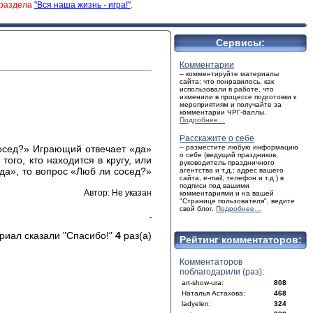
 раздела
"Вся наша жизнь - игра!"
.
Сервисы:
Комментарии
– комментируйте материалы
сайта: что понравилось, как
использовали в работе, что
изменили в процессе подготовки к
мероприятиям и получайте за
комментарии ЧРГ-баллы.
Подробнее…
Расскажите о себе
осед?» Играющий отвечает «да»
– разместите любую информацию
о себе (ведущий праздников,
ого, кто находится в кругу, или
руководитель праздничного
да», то вопрос «Люб ли сосед?»
агентства и т.д.; адрес вашего
сайта, e-mail, телефон и т.д.) в
подписи под вашими
Автор: Не указан
комментариями и на вашей
"Странице пользователя", ведите
свой блог.
Подробнее…
риал сказали "Спасибо!"
4
раз(а)
Рейтинг комментаторов:
Комментаторов
поблагодарили (раз):
art-show-ura:
808
Наталья Астахова:
468
ladyelen:
324