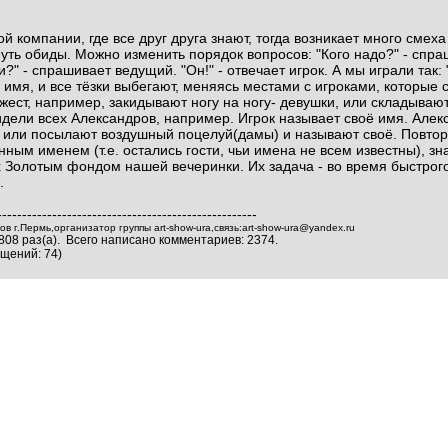
й компании, где все друг друга знают, тогда возникает много смеха
нуть обиды. Можно изменить порядок вопросов: "Кого надо?" - спра
 ли?" - спрашивает ведущий. "Он!" - отвечает игрок. А мы играли так
 имя, и все тёзки выбегают, меняясь местами с игроками, которые
ест, например, закидывают ногу на ногу- девушки, или складывают
дели всех Александров, например. Игрок называет своё имя. Алек
 или посылают воздушный поцелуй(дамы) и называют своё. Повторя
нным именем (т.е. остались гости, чьи имена не всем известны), з
 Золотым фондом нашей вечеринки. Их задача - во время быстрого
.
----------------------------------------------------
 г.Пермь,организатор группы art-show-ura,связь:art-show-ura@yandex.ru
808 раз(а). Всего написано комментариев: 2374.
щений: 74)