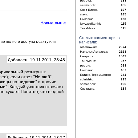
petrova:
288
sem4enok:
185
Свет Елена:
167
slavir:
165
Быковка:
155
Новые выше
jctyyzzgfkbnhf:
115
ТаняМаня:
115
Сколько комментариев
е полного доступа к сайту или
написали:
art-show-ura:
2374
Наталья Астахова:
2163
kleopatra:
1547
Добавлен: 19.11.2011; 23:48
ТаняМаня:
657
pedorg:
593
Быковка:
487
 фривольный розыгрыш:
Галина Теремшенко:
241
лее); если ответ "Не люб",
solnishko:
219
говицы на пиджаке" и прочие
sem4enok:
196
ми". Каждый участник отвечает
Светлана:
184
о кусает. Понятно, что в одной
Добавлен: 19.11.2014; 18:27