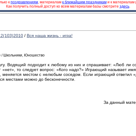
лько к
поздравлениям
, материалам
к ближайшим праздникам
и к материалам
Как получить полный доступ ко всем материалам базы смотрите
здесь
.
12(103)2010
/
Вся наша жизнь - игра!
е / Школьники, Юношество
гу. Водящий подходит к любому из них и спрашивает: «Люб ли с
т «нет», то следует вопрос: «Кого надо?» Играющий называет имя т
ли, меняется местом с нелюбым соседом. Если играющий ответил «
ься местами можно до бесконечности.
За данный мате