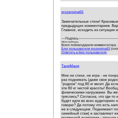
prozerpina65
Замечательные стихи! Красивые
предыдущих комментариев. Вар
Главное, исходить из ситуации 
---
-----------------------------
Подпись:
Нет подписи
Всего поблагодарили комментатора: 1
Блог пользователя prozerpina65
(соо
Ответить в блог пользователя
ТаняМаня
Мне ни стихи, не игра - не понр
раз поднимать (даже свое родно
"родное" под 80 кг весит. Да е
эти 80 кг чистой красоты! Вообщ
физическими нагрузками. Вы же 
тряслись? Согласна, что где-то к
будет идти во всех аудиториях 
говорю? Да потому что есть на
ее в следующем. Поднимают по 
семейный стаж) и заставляют их
маленькой аудитории - прошла н