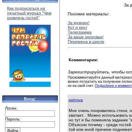
За 
Как подписаться на
печатный журнал "Чем
Похожие материалы:
развлечь гостей"
За мужчин!
Кот и крот
Телеграмма
За ваше здоровье!
Перемена в школе
Комментарии:
Зарегистрируйтесь, чтобы ос
Прокомментируйте данный материал 
можно потратить на получение полног
их на свой счет.
Подробнее о коммент
Вход:
petrova
Логин:
Мне очень понравились стихи, н
хватает... Можно использовать 
Пароль:
но тут я бы поменяла задание "в
Объясню почему - среди гостей
той или иной причине поднимать