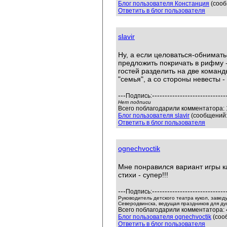
Блог пользователя Констанция
(сооб
Ответить в блог пользователя
slavir
Ну, а если целоваться-обниматьс
предложить покричать в рифму -
гостей разделить на две команды
"семья", а со стороны невесты -
---
-----------------------------
Подпись:
Нет подписи
Всего поблагодарили комментатора: 
Блог пользователя slavir
(сообщений:
Ответить в блог пользователя
ognechvoctik
Мне понравился вариант игры к
стихи - супер!!!
---
-----------------------------
Подпись:
Руководитель детского театра кукол, зав
Северодвинска, ведущая праздников для д
Всего поблагодарили комментатора: 4
Блог пользователя ognechvoctik
(соо
Ответить в блог пользователя