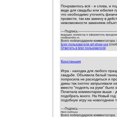
Понравилось всё - и слова, и по
виде для свадьбы или юбилея п
что необходимо уточнять физич
провести, так как замену в дей
невозможности заменяем объяти
---
-----------------------------
Подпись:
ведущая, аниматор и оформитель праздников
ura@yandex.ru
Всего поблагодарили комментатора: 
Блог пользователя art-show-ura
(сооб
Ответить в блог пользователя
Констанция
Игра - находка для любого праз
свадьбе. Объявила белый танец
попросила не расходиться и про
дамы так охотно запрыгивали на 
вместо "поднять на руки" было 
Почитала комментарии выше - 
подобрать много. На Новый год
подобную игру на новогоднюю т
---
-----------------------------
Подпись:
Нет подписи
Всего поблагодарили комментатора: 1