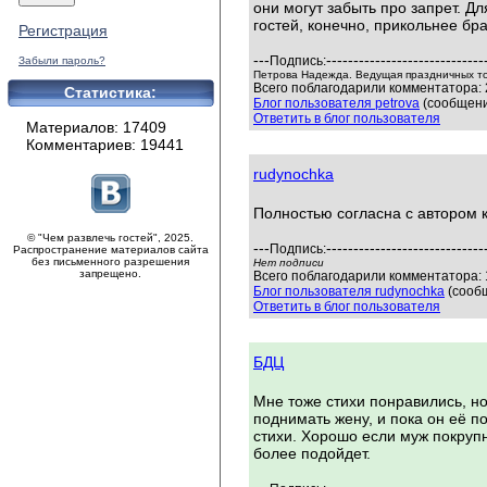
они могут забыть про запрет. Д
гостей, конечно, прикольнее бр
Регистрация
---
-----------------------------
Подпись:
Забыли пароль?
Петрова Надежда. Ведущая праздничных т
Всего поблагодарили комментатора: 
Статистика:
Блог пользователя petrova
(сообщени
Ответить в блог пользователя
Материалов: 17409
Комментариев: 19441
rudynochka
Полностью согласна с автором 
© "Чем развлечь гостей", 2025.
---
-----------------------------
Подпись:
Распространение материалов сайта
без письменного разрешения
Нет подписи
запрещено.
Всего поблагодарили комментатора: 1
Блог пользователя rudynochka
(сообщ
Ответить в блог пользователя
БДЦ
Мне тоже стихи понравились, но
поднимать жену, и пока он её 
стихи. Хорошо если муж покрупн
более подойдет.