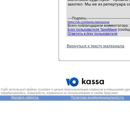
захотел. Мы ее из репертуара с
---
-----------------------------
Подпись:
https://vk.com/tania.mansurova
Всего поблагодарили комментатора: 1
Блог пользователя ТаняМаня
(сообще
Ответить в блог пользователя
Вернуться к тексту материала
Сайт использует файлы «cookie» с целью персонализации сервисов и повышения удо
обрабатывались, пожалуйста, ограничьте их использование в своём браузере.
Договор-оферта.
Политика конфиденциальности.