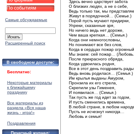
Здесь вечно царствует забота
О близких людях, а не о себе,
По событиям
Ведь только так, мы представля
Живут в порядочной… (Семье.)
Самые обсуждаемые
Порой пусть мучают придирки,
Упреки, сказанные зря,
Но ничего ведь нет дороже,
Чем ваша крепкая… (Семья.)
Когда они немногословны,
Расширенный поиск
Но понимают все без слов,
Когда в сердцах пожар огромный
Мы знаем: сей пожар… (Любовь.
После прекрасного обряда,
В свободном доступе:
Когда удвоилась родня,
Все в этот день поздравить рады
Бесплатно:
Ведь вновь родилася… (Семья.)
Им крылья выданы Амуром,
Некоторые материалы
Пронзила их его стрела,
к ближайшему
Скрепили узы Гименея,
празднику
И появилася… (Семья.)
Так пусть же год идет за годом,
И пусть сменились времена,
Все материалы из
В любой стране, в любом народ
раздела «Вся наша
Пусть не исчезнут никогда…
жизнь - игра!»
Любовь и семья!
Поздравления
Печатный журнал: