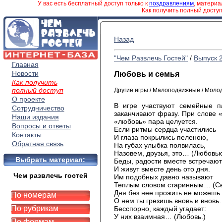
У вас есть бесплатный доступ только к
поздравлениям
, матери
Как получить полный досту
Назад
"Чем Развлечь Гостей"
/
Выпуск 
Главная
Новости
Любовь и семья
Как получить
полный доступ
Другие игры / Малоподвижные / Моло
О проекте
В игре участвуют семейные п
Сотрудничество
заканчивают фразу. При слове «
Наши издания
«любовь» пара целуется.
Вопросы и ответы
Если ритмы сердца участились
Контакты
И глаза покрылись пеленою,
Обратная связь
На губах улыбка появилась,
Назовем, друзья, это… (Любовью
Выбрать материал:
Беды, радости вместе встречают
И живут вместе день ото дня.
Чем развлечь гостей
Им подобных давно называют
Теплым словом старинным… (Се
Дня без нее прожить не можешь.
По номерам
О нем ты грезишь вновь и вновь.
По рубрикам
Бесспорно, каждый угадает:
У них взаимная… (Любовь.)
По формам