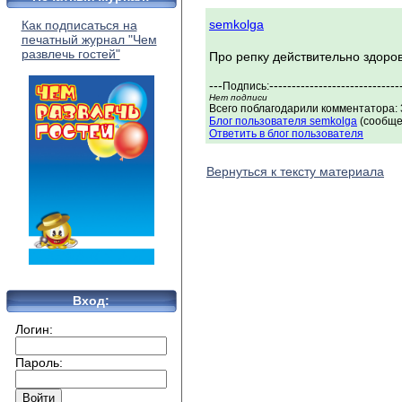
semkolga
Как подписаться на
печатный журнал "Чем
развлечь гостей"
Про репку действительно здоро
---
-----------------------------
Подпись:
Нет подписи
Всего поблагодарили комментатора: 3
Блог пользователя semkolga
(сообще
Ответить в блог пользователя
Вернуться к тексту материала
Вход:
Логин:
Пароль: