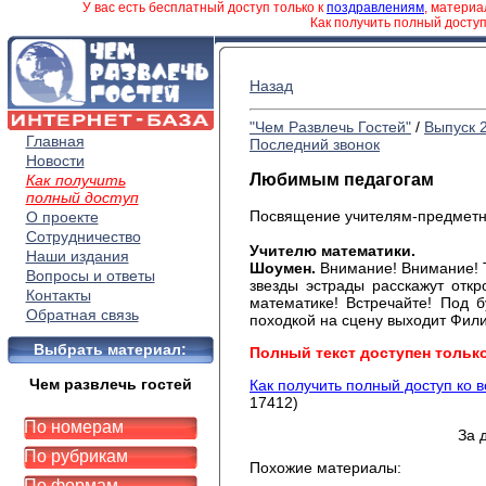
У вас есть бесплатный доступ только к
поздравлениям
, матери
Как получить полный досту
Назад
"Чем Развлечь Гостей"
/
Выпуск 
Главная
Последний звонок
Новости
Любимым педагогам
Как получить
полный доступ
Посвящение учителям-предметн
О проекте
Сотрудничество
Учителю математики.
Наши издания
Шоумен.
Внимание! Внимание! То
Вопросы и ответы
звезды эстрады расскажут отк
Контакты
математике! Встречайте! Под 
Обратная связь
походкой на сцену выходит Фили
Выбрать материал:
Полный текст доступен тольк
Чем развлечь гостей
Как получить полный доступ ко 
17412)
По номерам
За 
По рубрикам
Похожие материалы:
По формам