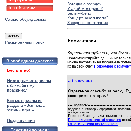
Загадки о звездах
По событиям
Угадай мелодию 2
Белым-бело
Концерт заказывали?
Самые обсуждаемые
Звездные пожелания
Комментарии:
Расширенный поиск
Зарегистрируйтесь, чтобы ос
Прокомментируйте данный материал 
В свободном доступе:
можно потратить на получение полног
их на свой счет.
Подробнее о коммент
Бесплатно:
art-show-ura
Некоторые материалы
к ближайшему
празднику
Отдельное спасибо за репку! Б
экспериментаторам!
Все материалы из
---
-----------------------------
раздела «Вся наша
Подпись:
ведущая, аниматор и оформитель праздников
жизнь - игра!»
ura@yandex.ru
Всего поблагодарили комментатора: 
Блог пользователя art-show-ura
(сооб
Поздравления
Ответить в блог пользователя
Печатный журнал: