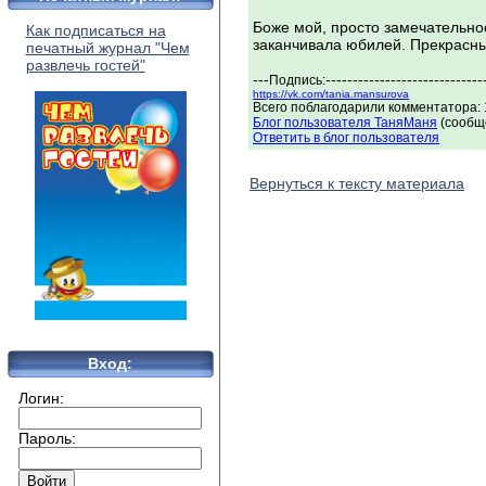
Боже мой, просто замечательно
Как подписаться на
заканчивала юбилей. Прекрасны
печатный журнал "Чем
развлечь гостей"
---
-----------------------------
Подпись:
https://vk.com/tania.mansurova
Всего поблагодарили комментатора: 1
Блог пользователя ТаняМаня
(сообще
Ответить в блог пользователя
Вернуться к тексту материала
Вход:
Логин:
Пароль: