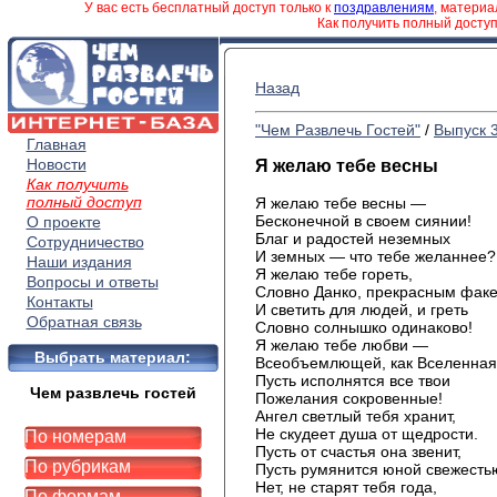
У вас есть бесплатный доступ только к
поздравлениям
, матери
Как получить полный досту
Назад
"Чем Развлечь Гостей"
/
Выпуск 
Главная
Новости
Я желаю тебе весны
Как получить
полный доступ
Я желаю тебе весны —
Бесконечной в своем сиянии!
О проекте
Благ и радостей неземных
Сотрудничество
И земных — что тебе желаннее?
Наши издания
Я желаю тебе гореть,
Вопросы и ответы
Словно Данко, прекрасным фак
Контакты
И светить для людей, и греть
Обратная связь
Словно солнышко одинаково!
Я желаю тебе любви —
Выбрать материал:
Всеобъемлющей, как Вселенная
Пусть исполнятся все твои
Чем развлечь гостей
Пожелания сокровенные!
Ангел светлый тебя хранит,
Не скудеет душа от щедрости.
По номерам
Пусть от счастья она звенит,
По рубрикам
Пусть румянится юной свежесть
Нет, не старят тебя года,
По формам