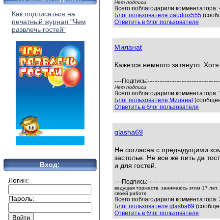
Нет подписи
Всего поблагодарили комментатора: 4
Как подписаться на
Блог пользователя paudiox555
(сооб
печатный журнал "Чем
Ответить в блог пользователя
развлечь гостей"
Миланаt
Кажется немного затянуто. Хотя
---
-----------------------------
Подпись:
Нет подписи
Всего поблагодарили комментатора: 1
Блог пользователя Миланаt
(сообщен
Ответить в блог пользователя
glasha69
Не согласна с предыдущими ко
застолье. Не все же пить да тос
Вход:
и для гостей.
Логин:
---
-----------------------------
Подпись:
ведущая торжеств. занимаюсь этим 17 лет
своей работе
Пароль:
Всего поблагодарили комментатора: 3
Блог пользователя glasha69
(сообщен
Ответить в блог пользователя