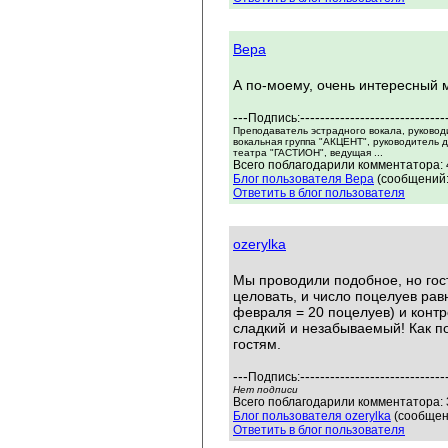
Вера
А по-моему, очень интересный 
---
-----------------------------
Подпись:
Преподаватель эстрадного вокала, руковод
вокальная группа "АКЦЕНТ", руководитель 
театра "ГАСТИОН", ведущая ...
Всего поблагодарили комментатора: 4
Блог пользователя Вера
(сообщений:
Ответить в блог пользователя
ozerylka
Мы проводили подобное, но гос
целовать, и число поцелуев ра
февраля = 20 поцелуев) и контр
сладкий и незабываемый! Как п
гостям.
---
-----------------------------
Подпись:
Нет подписи
Всего поблагодарили комментатора: 3
Блог пользователя ozerylka
(сообщен
Ответить в блог пользователя