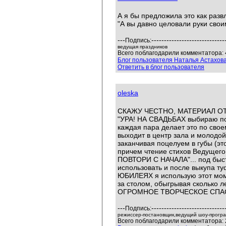
А я бы предложила это как разв
"А вы давно целовали руки св
---
-----------------------------
Подпись:
ведущая праздников
Всего поблагодарили комментатора: 
Блог пользователя Наталья Астахов
Ответить в блог пользователя
oleska
СКАЖУ ЧЕСТНО, МАТЕРИАЛ ОТ
"УРА! НА СВАДЬБАХ выбираю по
каждая пара делает это по свое
выходит в центр зала и молодо
заканчивая поцелуем в губы (эт
причем чтение стихов Ведущего
ПОВТОРИ С НАЧАЛА"... под быс
использовать и после выкупа ту
ЮБИЛЕЯХ я использую этот мом
за столом, обыгрывая сколько ле
ОГРОМНОЕ ТВОРЧЕСКОЕ СПАС
---
-----------------------------
Подпись:
режиссер-постановщик,ведущий шоу-програ
Всего поблагодарили комментатора: 2