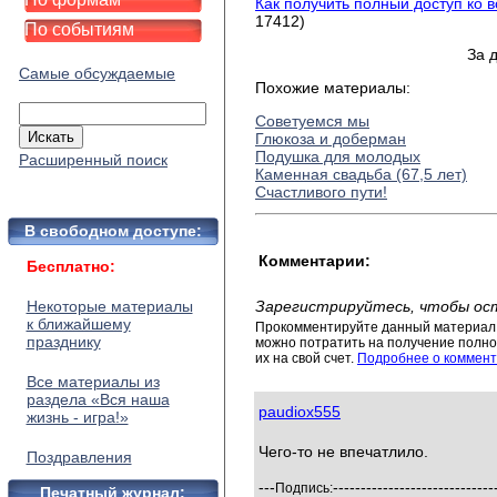
Как получить полный доступ ко 
17412)
По событиям
За 
Самые обсуждаемые
Похожие материалы:
Советуемся мы
Глюкоза и доберман
Подушка для молодых
Расширенный поиск
Каменная свадьба (67,5 лет)
Счастливого пути!
В свободном доступе:
Комментарии:
Бесплатно:
Некоторые материалы
Зарегистрируйтесь, чтобы ос
к ближайшему
Прокомментируйте данный материал 
празднику
можно потратить на получение полног
их на свой счет.
Подробнее о коммент
Все материалы из
раздела «Вся наша
paudiox555
жизнь - игра!»
Чего-то не впечатлило.
Поздравления
---
-----------------------------
Подпись:
Печатный журнал: