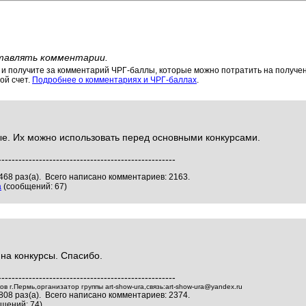
тавлять комментарии.
 получите за комментарий ЧРГ-баллы, которые можно потратить на получени
ой счет.
Подробнее о комментариях и ЧРГ-баллах
.
ые. Их можно использовать перед основными конкурсами.
----------------------------------------------------
468 раз(а). Всего написано комментариев: 2163.
а
(сообщений: 67)
на конкурсы. Спасибо.
----------------------------------------------------
 г.Пермь,организатор группы art-show-ura,связь:art-show-ura@yandex.ru
808 раз(а). Всего написано комментариев: 2374.
щений: 74)