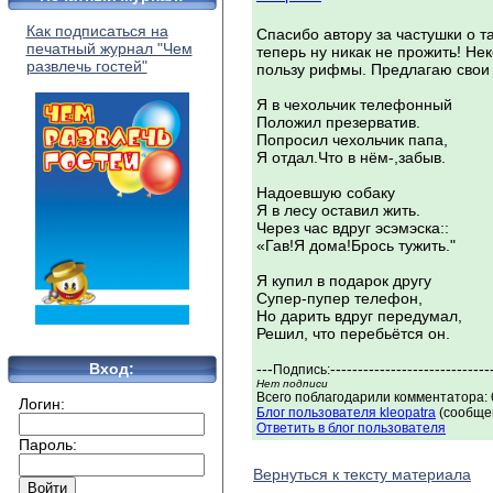
Как подписаться на
Спасибо автору за частушки о 
печатный журнал "Чем
теперь ну никак не прожить! Не
развлечь гостей"
пользу рифмы. Предлагаю свои
Я в чехольчик телефонный
Положил презерватив.
Попросил чехольчик папа,
Я отдал.Что в нём-,забыв.
Надоевшую собаку
Я в лесу оставил жить.
Через час вдруг эсэмэска::
«Гав!Я дома!Брось тужить."
Я купил в подарок другу
Супер-пупер телефон,
Но дарить вдруг передумал,
Решил, что перебьётся он.
Вход:
---
-----------------------------
Подпись:
Нет подписи
Всего поблагодарили комментатора: 
Логин:
Блог пользователя kleopatra
(сообщен
Ответить в блог пользователя
Пароль:
Вернуться к тексту материала