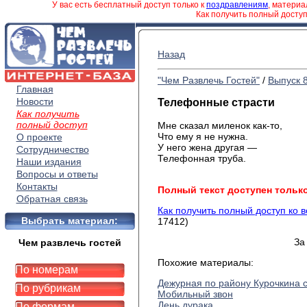
У вас есть бесплатный доступ только к
поздравлениям
, матери
Как получить полный досту
Назад
"Чем Развлечь Гостей"
/
Выпуск 
Главная
Новости
Телефонные страсти
Как получить
полный доступ
Мне сказал миленок как-то,
Что ему я не нужна.
О проекте
У него жена другая —
Сотрудничество
Телефонная труба.
Наши издания
Вопросы и ответы
Контакты
Полный текст доступен тольк
Обратная связь
Как получить полный доступ ко 
Выбрать материал:
17412)
За
Чем развлечь гостей
Похожие материалы:
По номерам
Дежурная по району Курочкина с
По рубрикам
Мобильный звон
День дурака
По формам