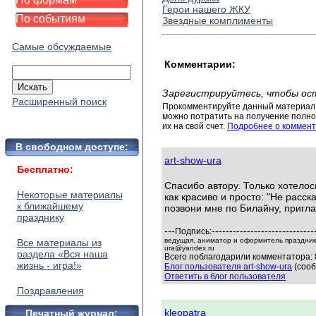
Герои нашего ЖКУ
По событиям
Звездные комплименты
Самые обсуждаемые
Комментарии:
Зарегистрируйтесь, чтобы ос
Расширенный поиск
Прокомментируйте данный материал 
можно потратить на получение полног
их на свой счет.
Подробнее о коммент
В свободном доступе:
art-show-ura
Бесплатно:
Спасибо автору. Только хотело
Некоторые материалы
как красиво и просто: "Не расс
к ближайшему
позвони мне по Билайну, пригла
празднику
---
-----------------------------
Подпись:
ведущая, аниматор и оформитель праздников
Все материалы из
ura@yandex.ru
раздела «Вся наша
Всего поблагодарили комментатора: 
жизнь - игра!»
Блог пользователя art-show-ura
(сооб
Ответить в блог пользователя
Поздравления
kleopatra
Печатный журнал: