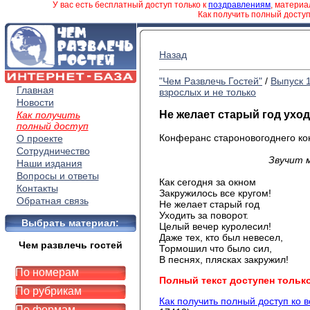
У вас есть бесплатный доступ только к
поздравлениям
, матери
Как получить полный досту
Назад
"Чем Развлечь Гостей"
/
Выпуск 
Главная
взрослых и не только
Новости
Не желает старый год уход
Как получить
полный доступ
Конферанс староновогоднего ко
О проекте
Сотрудничество
Звучит 
Наши издания
Вопросы и ответы
Как сегодня за окном
Контакты
Закружилось все кругом!
Обратная связь
Не желает старый год
Уходить за поворот.
Выбрать материал:
Целый вечер куролесил!
Даже тех, кто был невесел,
Чем развлечь гостей
Тормошил что было сил,
В песнях, плясках закружил!
По номерам
Полный текст доступен тольк
По рубрикам
Как получить полный доступ ко 
По формам