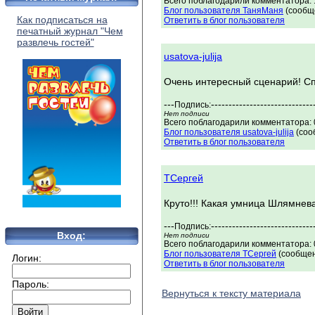
Всего поблагодарили комментатора: 1
Блог пользователя ТаняМаня
(сообще
Как подписаться на
Ответить в блог пользователя
печатный журнал "Чем
развлечь гостей"
usatova-julija
Очень интересный сценарий! Сп
---
-----------------------------
Подпись:
Нет подписи
Всего поблагодарили комментатора: 0
Блог пользователя usatova-julija
(соо
Ответить в блог пользователя
ТСергей
Круто!!! Какая умница Шлямнева
---
-----------------------------
Подпись:
Вход:
Нет подписи
Всего поблагодарили комментатора: 0
Блог пользователя ТСергей
(сообщен
Логин:
Ответить в блог пользователя
Пароль:
Вернуться к тексту материала