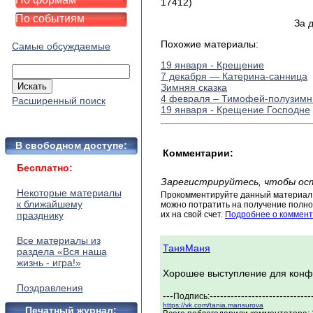
17412)
По событиям
За 
Похожие материалы:
Самые обсуждаемые
19 января - Крещение
7 декабря — Катерина-санница
Зимняя сказка
4 февраля – Тимофей-полузимн
Расширенный поиск
19 января - Крещение Господне
В свободном доступе:
Комментарии:
Бесплатно:
Зарегистрируйтесь, чтобы ос
Некоторые материалы
Прокомментируйте данный материал 
к ближайшему
можно потратить на получение полног
празднику
их на свой счет.
Подробнее о коммент
Все материалы из
ТаняМаня
раздела «Вся наша
жизнь - игра!»
Хорошее выступление для кон
Поздравления
---
-----------------------------
Подпись:
https://vk.com/tania.mansurova
Печатный журнал: