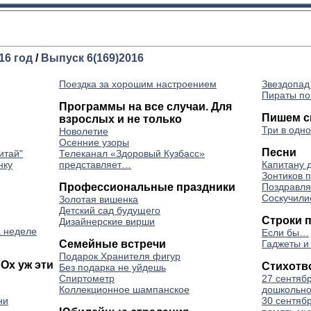
16 год
/
Выпуск 6(169)2016
Поездка за хорошим настроением
Звездопад
Пираты по
Программы на все случаи. Для
Пишем с
взрослых и не только
Три в одн
Новолетие
Осенние узоры
Песни
итай"
Телеканал «Здоровый Кузбасс»
нку
представляет…
Капитану 
Зонтиков 
Профессиональные праздники
Поздравля
Соскучили
Золотая вишенка
Детский сад будущего
Строки 
Дизайнерские вирши
а неделе
Если бы…
Семейные встречи
Гаджеты и
Подарок Хранителя фигур
Ох уж эти
Стихотв
Без подарка не уйдешь
Спиртометр
27 сентяб
Коллекционное шампанское
дошкольно
ни
30 сентяб