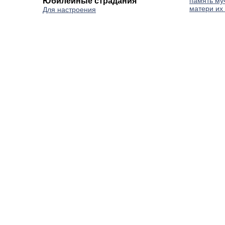
Юбилейные страдания
память му
матери их
Для настроения