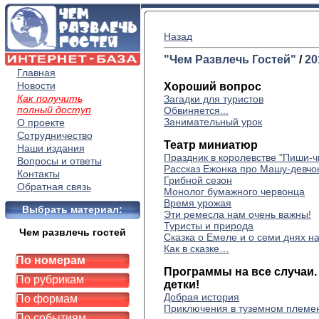
Назад
"Чем Развлечь Гостей"
/
20
Главная
Новости
Хороший вопрос
Как получить
Загадки для туристов
полный доступ
Обвиняется...
Занимательный урок
О проекте
Сотрудничество
Театр миниатюр
Наши издания
Праздник в королевстве "Пиши-ч
Вопросы и ответы
Рассказ Ежонка про Машу-девчо
Контакты
Грибной сезон
Обратная связь
Монолог бумажного червонца
Время урожая
Выбрать материал:
Эти ремесла нам очень важны!
Туристы и природа
Чем развлечь гостей
Сказка о Емеле и о семи днях н
Как в сказке…
По номерам
Программы на все случаи. 
По рубрикам
детки!
Добрая история
По формам
Приключения в туземном племе
По событиям