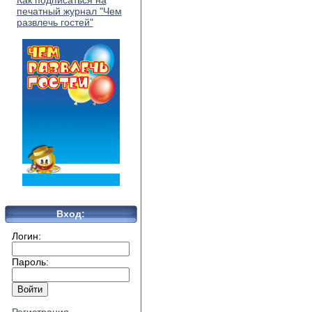
Как подписаться на
печатный журнал "Чем
развлечь гостей"
Вход:
Логин:
Пароль: