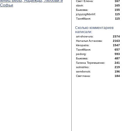
чениц Веры, Надежды, Любови и
Свет Елена:
167
 Софьи
slavir:
165
Быковка:
155
jctyyzzgfkbnhf:
115
ТаняМаня:
115
Сколько комментариев
написали:
art-show-ura:
2374
Наталья Астахова:
2163
kleopatra:
1547
ТаняМаня:
657
pedorg:
593
Быковка:
487
Галина Теремшенко:
241
solnishko:
219
sem4enok:
196
Светлана:
184