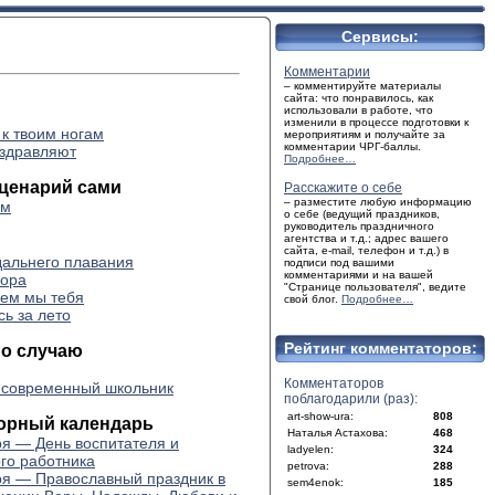
Сервисы:
Комментарии
– комментируйте материалы
сайта: что понравилось, как
использовали в работе, что
изменили в процессе подготовки к
 к твоим ногам
мероприятиям и получайте за
комментарии ЧРГ-баллы.
здравляют
Подробнее…
ценарий сами
Расскажите о себе
– разместите любую информацию
ом
о себе (ведущий праздников,
руководитель праздничного
агентства и т.д.; адрес вашего
сайта, e-mail, телефон и т.д.) в
дальнего плавания
подписи под вашими
комментариями и на вашей
пора
"Странице пользователя", ведите
ем мы тебя
свой блог.
Подробнее…
сь за лето
Рейтинг комментаторов:
по случаю
Комментаторов
 современный школьник
поблагодарили (раз):
art-show-ura:
808
орный календарь
Наталья Астахова:
468
ря — День воспитателя и
ladyelen:
324
го работника
petrova:
288
ря — Православный праздник в
sem4enok:
185