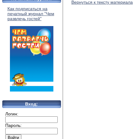
Вернуться к тексту материала
Как подписаться на
печатный журнал "Чем
развлечь гостей"
Вход:
Логин:
Пароль: