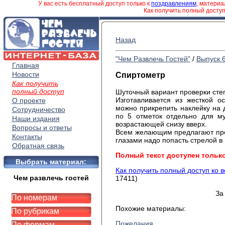
У вас есть бесплатный доступ только к
поздравлениям
, матери
Как получить полный досту
Назад
"Чем Развлечь Гостей"
/
Выпуск 
Главная
Новости
Спиртометр
Как получить
полный доступ
Шуточный вариант проверки сте
Изготавливается из жесткой 
О проекте
можно прикрепить наклейку на д
Сотрудничество
по 5 отметок отдельно для м
Наши издания
возрастающей снизу вверх.
Вопросы и ответы
Всем желающим предлагают пров
Контакты
глазами надо попасть стрелой в
Обратная связь
Полный текст доступен тольк
Выбрать материал:
Как получить полный доступ ко 
Чем развлечь гостей
17411)
За
По номерам
Похожие материалы:
По рубрикам
Пожелания
По формам