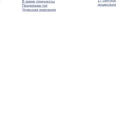
т
27 сентяб
В замке принцессы
дошкольно
Придиркам net
Чудесная компания