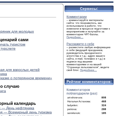
Сервисы:
Комментарии
– комментируйте материалы
сайта: что понравилось, как
использовали в работе, что
изменили в процессе подготовки к
ряник для молодых
мероприятиям и получайте за
комментарии ЧРГ-баллы.
Подробнее…
ценарий сами
ичать туристом
Расскажите о себе
– разместите любую информацию
 турслете
о себе (ведущий праздников,
руководитель праздничного
агентства и т.д.; адрес вашего
сайта, e-mail, телефон и т.д.) в
подписи под вашими
комментариями и на вашей
"Странице пользователя", ведите
ая для взрослых детей
свой блог.
Подробнее…
ника
Сказке о потерянном времени»
Рейтинг комментаторов:
по случаю
Комментаторов
нига
поблагодарили (раз):
art-show-ura:
808
Наталья Астахова:
468
орный календарь
ladyelen:
324
я — День нефтяника
petrova:
288
ря — Всемирный день туризма
sem4enok:
185