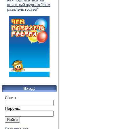
Как подписаться на
печатный журнал "Чем
развлечь гостей"
Вход:
Логин:
Пароль: