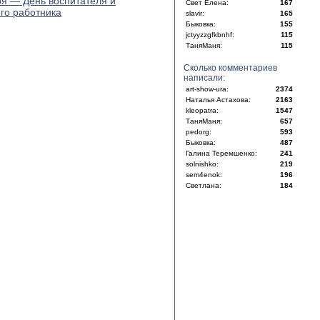
ря — День воспитателя и
Свет Елена:
167
го работника
slavir:
165
Быковка:
155
jctyyzzgfkbnhf:
115
ТаняМаня:
115
Сколько комментариев
написали:
art-show-ura:
2374
Наталья Астахова:
2163
kleopatra:
1547
ТаняМаня:
657
pedorg:
593
Быковка:
487
Галина Теремшенко:
241
solnishko:
219
sem4enok:
196
Светлана:
184