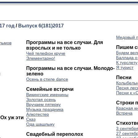
17 год
/
Выпуск 6(181)2017
Медовый п
Программы на все случаи. Для
льмов
Пишем с
взрослых и не только
Будем вел
Чей телефон круче
Баллада о
Элементарно!
К турслету
Я турист
Программы на все случаи. Молодо-
в
зелено
Песни
Осень в стиле dance
Колыбельн
Песня лес
Семейные встречи
Песни к «
Викингские именины
Золотая осень
Строки 
Вручаем пятерку
Красная к
Музыка праздника
Встреча
Алкотестер
Ох уж эти
Сказ
Стихотв
Ода шашлыку
3 сентябр
27 сентяб
Свадебный переполох