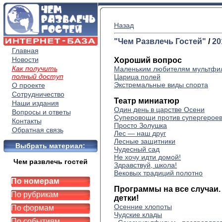
Назад
"Чем Развлечь Гостей"
/
20
Главная
Новости
Хороший вопрос
Как получить
Маленьким любителям мультфи
полный доступ
Царица полей
Экстремальные виды спорта
О проекте
Сотрудничество
Театр миниатюр
Наши издания
Один день в царстве Осени
Вопросы и ответы
Суперовощи против супергерое
Контакты
Просто Золушка
Обратная связь
Лес — наш друг
Лесные защитники
Выбрать материал:
Чудесный сад
Не хочу идти домой!
Чем развлечь гостей
Здравствуй, школа!
Вековых традиций полотно
По номерам
Программы на все случаи. 
По рубрикам
детки!
Осенние хлопоты
По формам
Чудские клады
По событиям