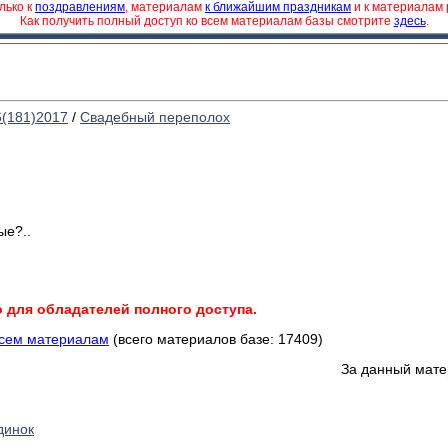
лько к
поздравлениям
, материалам
к ближайшим праздникам
и к материалам
Как получить полный доступ ко всем материалам базы смотрите
здесь
.
6(181)2017
/
Свадебный переполох
ые?..
о для обладателей полного доступа.
всем материалам
(всего материалов базе: 17409)
За данный мате
динок