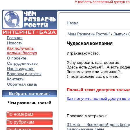
У вас есть бесплатный доступ то
Назад
"Чем Развлечь Гостей"
/
Выпуск 
Главная
Новости
Чудесная компания
Как получить
полный доступ
Игра-знакомство.
О проекте
Хочу спросить вас, дорогие,
Сотрудничество
Здесь есть друзья?.. А есть родн
Наши издания
Знакомы все или частично?..
Вопросы и ответы
Я познакомлю вас отлично!
Контакты
Обратная связь
Полный текст доступен тольк
Выбрать материал:
Как получить полный доступ ко 
Чем развлечь гостей
По номерам
Похожие материалы:
По рубрикам
31 мая — Всемирный день блон
Белоснежные девы
По формам