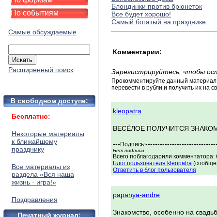
Блондинки против брюнеток
По событиям
Все будет хорошо!
Самый богатый на празднике
Самые обсуждаемые
Комментарии:
Расширенный поиск
Зарегистрируйтесь, чтобы ос
Прокомментируйте данный материал и
перевести в рубли и получить их на св
В свободном доступе:
kleopatra
Бесплатно:
ВЕСЁЛОЕ ПОЛУЧИТСЯ ЗНАКОМ
Некоторые материалы
к ближайшему
---
-----------------------------
Подпись:
празднику
Нет подписи
Всего поблагодарили комментатора: 
Блог пользователя kleopatra
(сообщен
Все материалы из
Ответить в блог пользователя
раздела «Вся наша
жизнь - игра!»
papanya-andre
Поздравления
Знакомство, особенно на свадь
Печатный журнал: