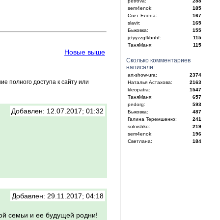
petrova:
288
sem4enok:
185
Свет Елена:
167
slavir:
165
Быковка:
155
jctyyzzgfkbnhf:
115
ТаняМаня:
115
Новые выше
Сколько комментариев
написали:
art-show-ura:
2374
е полного доступа к сайту или
Наталья Астахова:
2163
kleopatra:
1547
ТаняМаня:
657
pedorg:
593
Добавлен: 12.07.2017; 01:32
Быковка:
487
Галина Теремшенко:
241
solnishko:
219
sem4enok:
196
Светлана:
184
Добавлен: 29.11.2017; 04:18
ой семьи и ее будущей родни!