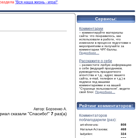
 раздела
"Вся наша жизнь - игра!"
.
Сервисы:
Комментарии
– комментируйте материалы
сайта: что понравилось, как
использовали в работе, что
изменили в процессе подготовки к
мероприятиям и получайте за
комментарии ЧРГ-баллы.
Подробнее…
Расскажите о себе
– разместите любую информацию
о себе (ведущий праздников,
руководитель праздничного
агентства и т.д.; адрес вашего
сайта, e-mail, телефон и т.д.) в
подписи под вашими
комментариями и на вашей
"Странице пользователя", ведите
свой блог.
Подробнее…
Рейтинг комментаторов:
Автор: Борзенко А.
риал сказали "Спасибо!"
7
раз(а)
Комментаторов
поблагодарили (раз):
art-show-ura:
808
Наталья Астахова:
468
ladyelen:
324