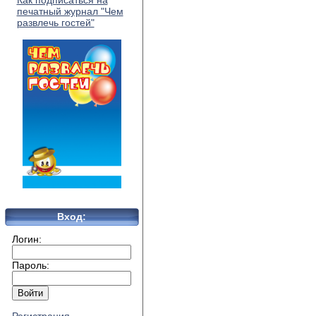
Как подписаться на
печатный журнал "Чем
развлечь гостей"
Вход:
Логин:
Пароль: