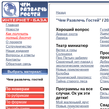
Назад
"Чем Развлечь Гостей"
/
20
Главная
Новости
Хороший вопрос
Гуляй
Ушиц
Как получить
Дивная охота
небы
полный доступ
Лариса
Гене
О проекте
танц
Театр миниатюр
Сотрудничество
Ветер и горы
Наши издания
Про
Солнцеед
Вопросы и ответы
пра
Про Петьку-забияку
Контакты
Сказочный хит-парад с
Добр
Обратная связь
экологическим уклоном
людя
Новые приключения
Джен
Выбрать материал:
Колобка
позд
Технический прогресс
«Что?
Чем развлечь гостей
Тайна старого леса
Стан
По номерам
Программы на все
Сем
случаи. Ох уж эти
Пять 
По рубрикам
Врем
детки!
По формам
Мой маленький друг
Сва
Новые приключения
По событиям