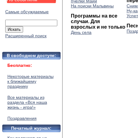
пер
пчелки Майи
На поиски Мальвины
Сним
Ну-ка
Самые обсуждаемые
Программы на все
Успет
случаи. Для
Пес
взрослых и не только
Позд
День села
Расширенный поиск
В свободном доступе:
Бесплатно:
Некоторые материалы
к ближайшему
празднику
Все материалы из
раздела «Вся наша
жизнь - игра!»
Поздравления
Печатный журнал: