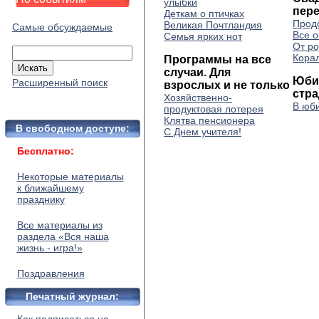
улыбки
пер
Деткам о птичках
Прод
Великая Почтландия
Самые обсуждаемые
Все 
Семья ярких нот
От р
Кора
Программы на все
случаи. Для
Юби
Расширенный поиск
взрослых и не только
стр
Хозяйственно-
В юб
продуктовая лотерея
Клятва пенсионера
В свободном доступе:
С Днем учителя!
Бесплатно:
Некоторые материалы
к ближайшему
празднику
Все материалы из
раздела «Вся наша
жизнь - игра!»
Поздравления
Печатный журнал: