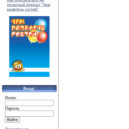
Как подписаться на
печатный журнал "Чем
развлечь гостей"
Вход:
Логин:
Пароль: