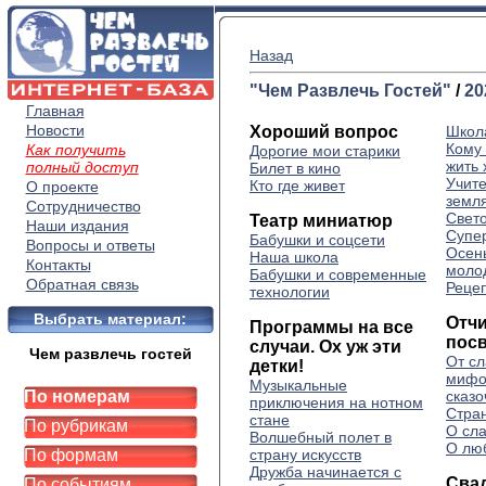
Назад
"Чем Развлечь Гостей"
/
20
Главная
Новости
Хороший вопрос
Школ
Кому
Как получить
Дорогие мои старики
жить
полный доступ
Билет в кино
Учит
Кто где живет
О проекте
земл
Сотрудничество
Свет
Театр миниатюр
Наши издания
Супе
Бабушки и соцсети
Вопросы и ответы
Осен
Наша школа
Контакты
моло
Бабушки и современные
Обратная связь
Реце
технологии
Выбрать материал:
Отч
Программы на все
посв
случаи. Ох уж эти
Чем развлечь гостей
От сл
детки!
мифо
Музыкальные
По номерам
сказ
приключения на нотном
Стра
стане
По рубрикам
О сл
Волшебный полет в
О лю
По формам
страну искусств
Дружба начинается с
Сва
По событиям