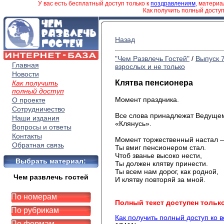
У вас есть бесплатный доступ только к
поздравлениям
, матери
Как получить полный досту
Назад
"Чем Развлечь Гостей"
/
Выпуск 
Главная
взрослых и не только
Новости
Клятва пенсионера
Как получить
полный доступ
Момент праздника.
О проекте
Сотрудничество
Все слова принадлежат Ведущем
Наши издания
«Клянусь».
Вопросы и ответы
Контакты
Момент торжественный настал 
Обратная связь
Ты вмиг пенсионером стал.
Чтоб званье высоко нести,
Выбрать материал:
Ты должен клятву принести.
Ты всем нам дорог, как родной,
Чем развлечь гостей
И клятву повторяй за мной.
По номерам
Полный текст доступен тольк
По рубрикам
Как получить полный доступ ко 
По формам