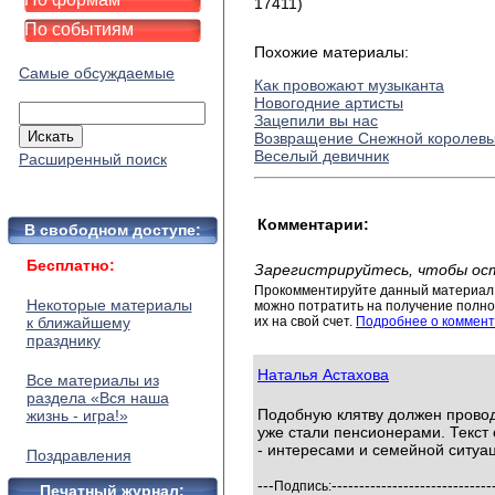
17411)
По событиям
Похожие материалы:
Самые обсуждаемые
Как провожают музыканта
Новогодние артисты
Зацепили вы нас
Возвращение Снежной королев
Веселый девичник
Расширенный поиск
Комментарии:
В свободном доступе:
Бесплатно:
Зарегистрируйтесь, чтобы ос
Прокомментируйте данный материал 
Некоторые материалы
можно потратить на получение полног
к ближайшему
их на свой счет.
Подробнее о коммент
празднику
Наталья Астахова
Все материалы из
раздела «Вся наша
Подобную клятву должен проводи
жизнь - игра!»
уже стали пенсионерами. Текст 
- интересами и семейной ситуа
Поздравления
---
-----------------------------
Подпись:
Печатный журнал: