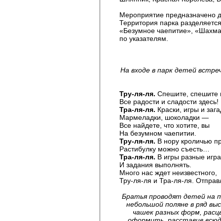
Мероприятие предназначено д
Территория парка разделяется
«Безумное чаепитие», «Шахма
по указателям.
На входе в парк детей встр
Тру-ля-ля.
Спешите, спешите 
Все радости и сладости здесь!
Тра-ля-ля.
Краски, игры и заг
Мармеладки, шоколадки —
Все найдете, что хотите, вы
На безумном чаепитии.
Тру-ля-ля.
В нору кроличью пр
Растибулку можно съесть…
Тра-ля-ля.
В игры разные игра
И задания выполнять.
Много нас ждет неизвестного,
Тру-ля-ля и Тра-ля-ля. Отпра
Братья проводят детей на 
небольшой поляне в ряд вы
чашек разных форм, расц
оформить, расставив всюд