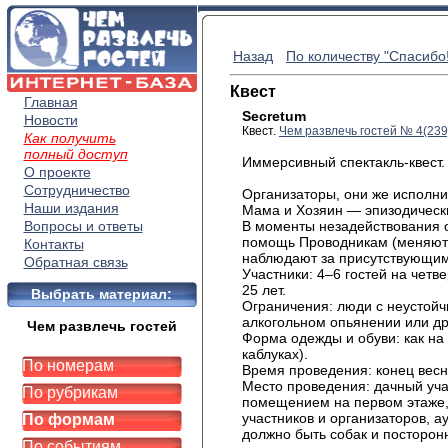
Назад
По количеству "Спасибо!
Квест
Главная
Secretum
Новости
Квест.
Чем развлечь гостей № 4(23
Как получить
полный доступ
Иммерсивный спектакль-квест.
О проекте
Сотрудничество
Организаторы, они же исполни
Наши издания
Мама и Хозяин — эпизодическ
Вопросы и ответы
В моменты незадействования 
помощь Проводникам (меняют 
Контакты
наблюдают за присутствующим
Обратная связь
Участники: 4–6 гостей на четв
25 лет.
Выбрать материал:
Ограничения: люди с неустойч
алкогольном опьянении или д
Чем развлечь гостей
Форма одежды и обуви: как на 
каблуках).
По номерам
Время проведения: конец весн
Место проведения: дачный уча
По рубрикам
помещением на первом этаже, 
участников и организаторов, а
По формам
должно быть собак и посторон
По событиям