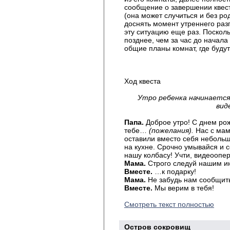
сообщение о завершении квест
(она может случиться и без р
доснять момент утреннего раз
эту ситуацию еще раз. Поскол
позднее, чем за час до начала
общие планы комнат, где будут
Ход квеста
Утро ребенка начинаетс
вид
Папа.
Доброе утро! С днем ро
тебе…
(пожелания).
Нас с мамо
оставили вместо себя небольш
на кухне. Срочно умывайся и 
нашу колбасу! Учти, видеоопе
Мама.
Строго следуй нашим и
Вместе.
…к подарку!
Мама.
Не забудь нам сообщить
Вместе.
Мы верим в тебя!
Смотреть текст полностью
Остров сокровищ