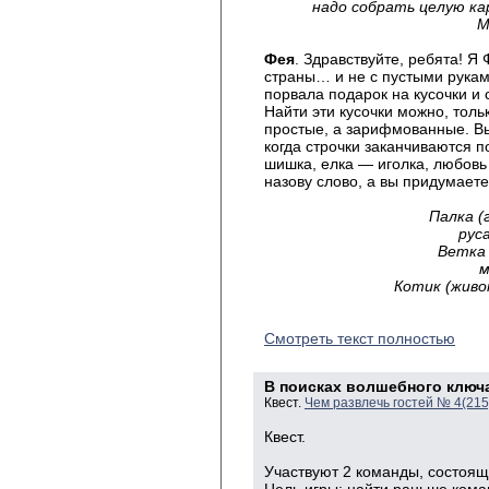
надо собрать целую ка
М
Фея
. Здравствуйте, ребята! Я
страны… и не с пустыми руками
порвала подарок на кусочки и 
Найти эти кусочки можно, тольк
простые, а зарифмованные. Вы
когда строчки заканчиваются 
шишка, елка — иголка, любовь
назову слово, а вы придумает
Палка (
рус
Ветка
м
Котик (живо
Смотреть текст полностью
В поисках волшебного ключ
Квест.
Чем развлечь гостей № 4(21
Квест.
Участвуют 2 команды, состоящ