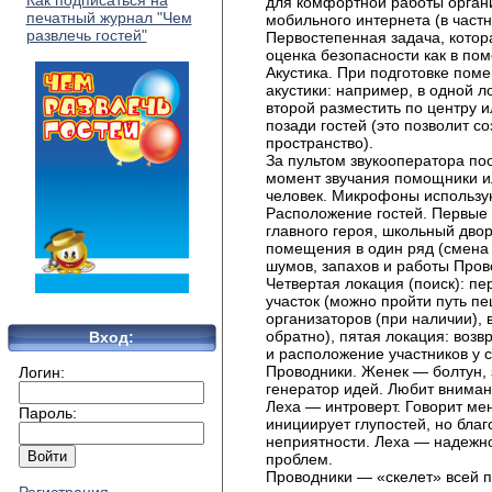
Как подписаться на
для комфортной работы орган
печатный журнал "Чем
мобильного интернета (в част
развлечь гостей"
Первостепенная задача, котор
оценка безопасности как в пом
Акустика. При подготовке пом
акустики: например, в одной л
второй разместить по центру и
позади гостей (это позволит 
пространство).
За пультом звукооператора по
момент звучания помощники и
человек. Микрофоны использую
Расположение гостей. Первые 
главного героя, школьный двор
помещения в один ряд (смена 
шумов, запахов и работы Пров
Четвертая локация (поиск): п
участок (можно пройти путь п
организаторов (при наличии), 
обратно), пятая локация: во
Вход:
и расположение участников у с
Проводники. Женек — болтун,
Логин:
генератор идей. Любит внимани
Леха — интроверт. Говорит ме
Пароль:
инициирует глупостей, но благ
неприятности. Леха — надежн
проблем.
Проводники — «скелет» всей п