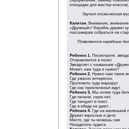
Оформление: баннер «Библиог
площадки для мастер-классов,
Звучит космическая му
Капитан.
Внимание, внимание!
«Дружный»! Корабль держит ку
пассажирам собраться на ста
Появляются нарядные д
Ребенок 1.
Посмотрите, звезд
Отправляется в полет.
Звездолет с названьем «Дружн
Может, нам туда и нужно?
Ребенок 2.
Нужно нам такое м
Где ужасно интересно,
Проложить туда маршрут,
Где нас приключенья ждут.
Ребенок 3.
Мы хотим туда биле
Где печали, скуки нет,
Где танцуют и поют,
Где в обиду не дают…
Ребенок 4.
Где на маленькой 
Дружат взрослые и дети.
Место, где ты можешь сам
Начудесить чудеса.