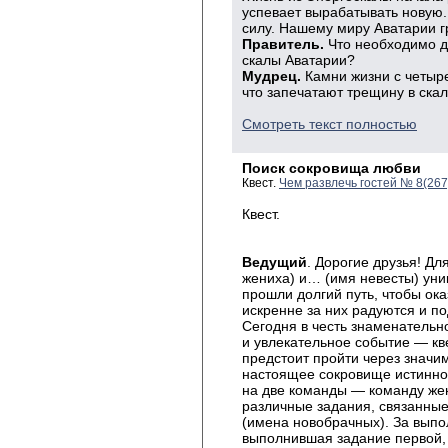
успевает вырабатывать новую. 
силу. Нашему миру Аватарии г
Правитель.
Что необходимо д
скалы Аватарии?
Мудрец.
Камни жизни с четыре
что запечатают трещину в скал
Смотреть текст полностью
Поиск сокровища любви
Квест.
Чем развлечь гостей № 8(26
Квест.
Ведущий
. Дорогие друзья! Дл
жениха) и… (имя невесты) уни
прошли долгий путь, чтобы ока
искренне за них радуются и п
Сегодня в честь знаменательн
и увлекательное событие — кв
предстоит пройти через значи
настоящее сокровище истинно
на две команды — команду жен
различные задания, связанны
(имена новобрачных). За выпо
выполнившая задание первой, 