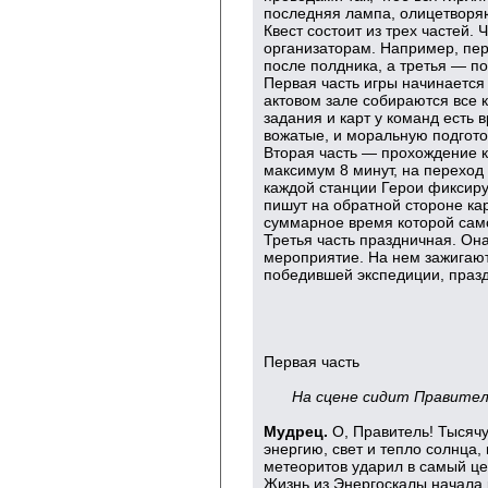
последняя лампа, олицетворя
Квест состоит из трех частей. 
организаторам. Например, пер
после полдника, а третья — п
Первая часть игры начинается 
актовом зале собираются все 
задания и карт у команд есть 
вожатые, и моральную подготов
Вторая часть — прохождение к
максимум 8 минут, на переход 
каждой станции Герои фиксир
пишут на обратной стороне ка
суммарное время которой сам
Третья часть праздничная. Он
мероприятие. На нем зажигают
победившей экспедиции, празд
Первая часть
На сцене сидит Правител
Мудрец.
О, Правитель! Тысяч
энергию, свет и тепло солнца
метеоритов ударил в самый це
Жизнь из Энергоскалы начала р