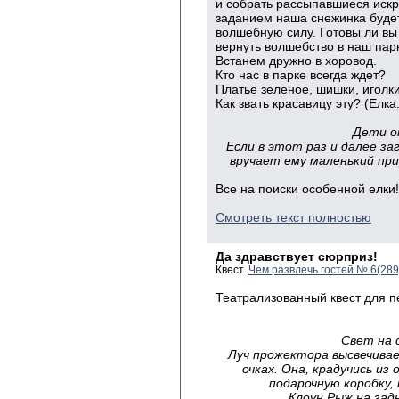
и собрать рассыпавшиеся иск
заданием наша снежинка будет
волшебную силу. Готовы ли вы
вернуть волшебство в наш пар
Встанем дружно в хоровод.
Кто нас в парке всегда ждет?
Платье зеленое, шишки, иголки
Как звать красавицу эту? (Елка.
Дети о
Если в этот раз и далее з
вручает ему маленький при
Все на поиски особенной елки!
Смотреть текст полностью
Да здравствует сюрприз!
Квест.
Чем развлечь гостей № 6(28
Театрализованный квест для п
Свет на 
Луч прожектора высвечивае
очках. Она, крадучись из
подарочную коробку,
Клоун Рыж на зад