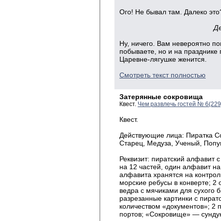
Ого! Не бывал там. Далеко это
Д
Ну, ничего. Вам невероятно по
побываете, но и на празднике
Царевне-лягушке женится.
Смотреть текст полностью
Затерянные сокровища
Квест.
Чем развлечь гостей № 6(22
Квест.
Действующие лица: Пиратка Со
Старец, Медуза, Ученый, Попу
Реквизит: пиратский алфавит
на 12 частей, один алфавит на
алфавита хранятся на контрол
морские ребусы в конверте; 2
ведра с мячиками для сухого б
разрезанные картинки с пират
количеством «документов»; 2 
портов; «Сокровище» — сунду