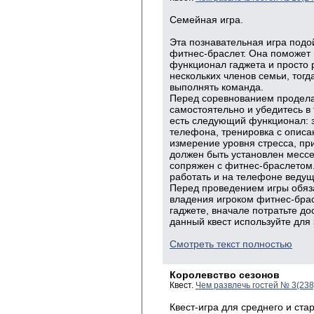
Семейная игра.
Эта познавательная игра подой
фитнес-браслет. Она поможет 
функционал гаджета и просто 
нескольких членов семьи, тог
выполнять команда.
Перед соревнованием продел
самостоятельно и убедитесь в
есть следующий функционал: з
телефона, тренировка с описа
измерение уровня стресса, пр
должен быть установлен мессе
сопряжен с фитнес-браслетом.
работать и на телефоне ведущ
Перед проведением игры обяз
владения игроком фитнес-брас
гаджете, вначале потратьте до
данный квест используйте для
Смотреть текст полностью
Королевство сезонов
Квест.
Чем развлечь гостей № 3(23
Квест-игра для среднего и ста