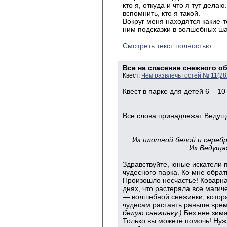
кто я, откуда и что я тут дел
вспомнить, кто я такой.
Вокруг меня находятся какие-т
ним подсказки в волшебных ша
Смотреть текст полностью
Все на спасение снежного об
Квест.
Чем развлечь гостей № 11(2
Квест в парке для детей 6 – 10 
Все слова принадлежат Ведущ
Из плотной белой и сереб
Их Ведущая
Здравствуйте, юные искатели 
чудесного парка. Ко мне обра
Произошло несчастье! Коварна
днях, что растеряла все маги
— волшебной снежинки, котора
чудесам растаять раньше вре
белую снежинку.)
Без нее зима
Только вы можете помочь! Нуж