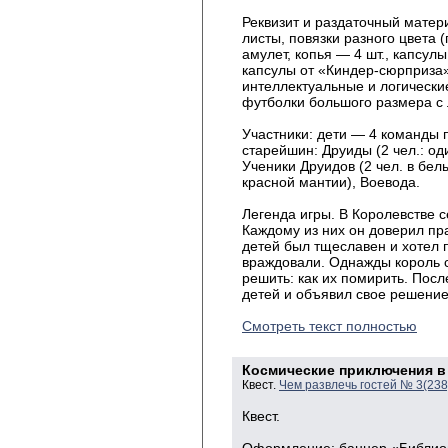
Реквизит и раздаточный матер
листы, повязки разного цвета (
амулет, копья — 4 шт., капсул
капсулы от «Киндер-сюрприза» 
интеллектуальные и логически
футболки большого размера с 
Участники: дети — 4 команды 
старейшин: Друиды (2 чел.: од
Ученики Друидов (2 чел. в бел
красной мантии), Воевода.
Легенда игры. В Королевстве с
Каждому из них он доверил пр
детей был тщеславен и хотел 
враждовали. Однажды король с
решить: как их помирить. Посл
детей и объявил свое решен
Смотреть текст полностью
Космические приключения в
Квест.
Чем развлечь гостей № 3(23
Квест.