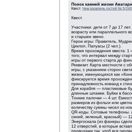
Поиск камней жизни Аватар
Квест.
Чем развлечь гостей № 5(24
Квест.
Участники: дети от 7 до 17 ле
возрасту или параллельного в
и старшее звено.
Герои игры: Правитель, Мудре
Циклоп, Папуасы (2 чел.).
Время прохождения квеста: 1 
того, что интервал между стар
игры от первого старта до фин
Реквизит. Карта местности с о
игры, с указанием сторон свет
жизни,
именующихся как «Коне
фиксируется время прохожде
принадлежность команд к стихи
Для корабля — пластиковые бу
длинные шпажки. Буйки в бассе
Тонкие палочки — 4 шт. Емкос
размеров из фольги или цветн
количеству суммы чисел из н
QR-коды. Сотовые телефоны. Л
синий, зеленый, красный) — 12
Энергоскала (из фанеры сдела
12 отверстий, в которые вста
проводами так, чтоб вся гирля