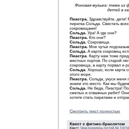
Фоновая музыка: тема из 
детей в з
Пиастра.
Здравствуйте, дети! 
пиратка Сольда. Свистать всех
сокровищами!
Сольда.
Ура! А где они?
Пиастра.
Кто они?
Сольда.
Сокровища.
Пиастра.
Мое чутье подсказыва
Сольда.
А карта сокровищ ест
Пиастра
. Карту нам тоже пред
местных портов. По старой ле
сокровища, а карту порвал и р
Сольда.
Хорошо, если карта с
этого моря.
Пиастра.
Сольда, укуси меня 
знаем это место. Как мы буде
Сольда.
Не беда, Пиастра! По
смелых и отважных ребят! Они 
хотите стать пиратами и отпра
Смотреть текст полностью
Квест с фитнес-браслетом
Квест.
Чем развлечь гостей № 10(2