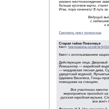
указано местонахождение зав
больше кусочков карты, стане
Итак, пора начинать! В путь з
Ведущий вы
с задание
к 
Смотреть текст полностью
Старая тайна Поволжья
Квест.
Чем развлечь гостей № 5(25
Квест с использованием нацио
Действующие лица: Дворовый 1
Йомшынгер — марийский водян
— мордовская лесная дева, Су
удмуртский водяной, Яртымты
Царевна Василиса, Гонцы-про
помощники на станциях.
Все участники квеста
мероприятие проходит на
русская народная музыка.
Сл
все вон!»