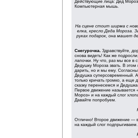
Действующие лица: Дед Мороз,
Компьютерная мышь.
На сцене стоит ширма с нов
елка, кресло Деда Мороза.
З
руках подарок, она машет 
Снегурочка.
Здравствуйте, дор
снова видеть! Как же подросли
лапочки. Ну что, раз мы все в 
Дедушку Мороза звать. В этом 
дарить, но и мы ему. Согласн
Дедушка суперсовременный. А 
только кричать громко, а еще
сказку перенесемся и Дедушка
Первое движение называется 
Мороз» и на каждый слог хлопа
Давайте попробуем.
Отлично! Второе движение — 
на каждый слог подпрыгиваем.