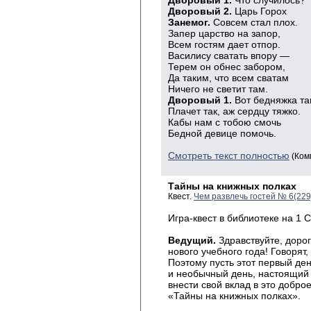
Дворовый 1.
Что случилось?
Дворовый 2.
Царь Горох
Занемог.
Совсем стал плох.
Запер царство на запор,
Всем гостям дает отпор.
Василису сватать впору —
Терем он обнес забором,
Да таким, что всем сватам
Ничего не светит там.
Дворовый 1.
Вот бедняжка та
Плачет так, аж сердцу тяжко.
Кабы нам с тобою смочь
Бедной девице помочь.
Смотреть текст полностью
(Ком
Тайны на книжных полках
Квест.
Чем развлечь гостей № 6(22
Игра-квест в библиотеке на 1 
Ведущий.
Здравствуйте, доро
нового учебного года! Говорят
Поэтому пусть этот первый де
и необычный день, настоящий 
внести свой вклад в это доброе
«Тайны на книжных полках».