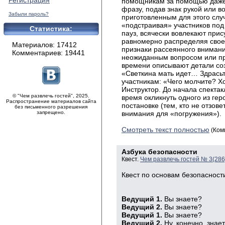
Регистрация
помощникам за помощью даже 
фразу, подав знак рукой или 
Забыли пароль?
приготовленным для этого слу
«подстраивая» участников под
Статистика:
пауз, всячески вовлекают при
равномерно распределяя свое
Материалов: 17412
признаки рассеянного внимани
Комментариев: 19441
неожиданным вопросом или пр
времени описывают детали со
«Светкина мать идет… Здрасьт
участникам: «Чего молчите? Х
Инструктор. До начала спектак
© "Чем развлечь гостей", 2025.
время окликнуть одного из гер
Распространение материалов сайта
постановке (тем, кто не отзов
без письменного разрешения
запрещено.
внимания для «погружения»).
Смотреть текст полностью
(Ком
Азбука безопасности
Квест.
Чем развлечь гостей № 3(28
Квест по основам безопасност
Ведущий 1.
Вы знаете?
Ведущий 2.
Вы знаете?
Ведущий 1.
Вы знаете?
Ведущий 2.
Ну, конечно, знае