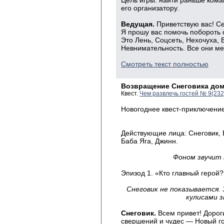
Цель игры: найти раньше ком
его организатору.
Ведущая.
Приветствую вас! Се
Я прошу вас помочь побороть 
Это Лень, Соцсеть, Нехочуха,
Невнимательность. Все они ме
Смотреть текст полностью
Возвращение Снеговика до
Квест.
Чем развлечь гостей № 9(23
Новогоднее квест-приключение
Действующие лица: Снеговик, 
Баба Яга, Джинн.
Фоном звучит
Эпизод 1. «Кто главный герой?
Снеговик не показывается.
кулисами з
Снеговик.
Всем привет! Дорог
свершений и чудес — Новый го