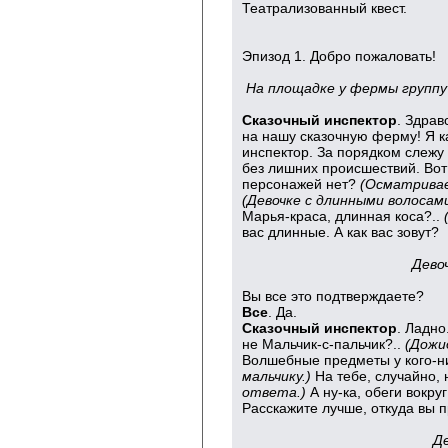
Театрализованный квест.
Эпизод 1. Добро пожаловать!
На площадке у фермы групп
Сказочный инспектор
. Здрав
на нашу сказочную ферму! Я 
инспектор. За порядком слежу 
без лишних происшествий. Вот 
персонажей нет?
(Осматривае
(Девочке с длинными волосам
Марья-краса, длинная коса?..
вас длинные. А как вас зовут?
Дево
Вы все это подтверждаете?
Все
. Да.
Сказочный инспектор
. Ладно
не Мальчик-с-пальчик?..
(Дожи
Волшебные предметы у кого-н
мальчику.)
На тебе, случайно, 
ответа.)
А ну-ка, обеги вокру
Расскажите лучше, откуда вы п
Д