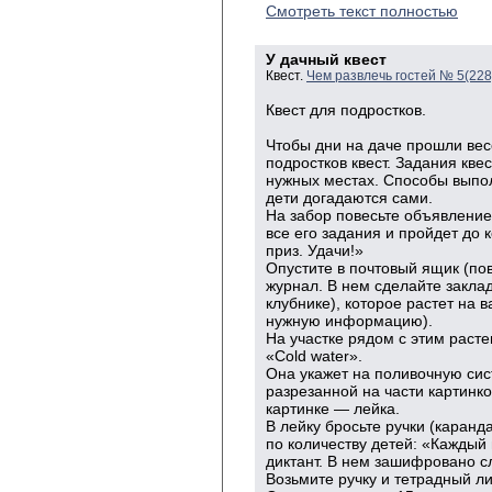
Смотреть текст полностью
У дачный квест
Квест.
Чем развлечь гостей № 5(22
Квест для подростков.
Чтобы дни на даче прошли вес
подростков квест. Задания кве
нужных местах. Способы выпол
дети догадаются сами.
На забор повесьте объявление:
все его задания и пройдет до 
приз. Удачи!»
Опустите в почтовый ящик (пов
журнал. В нем сделайте заклад
клубнике), которое растет на
нужную информацию).
На участке рядом с этим расте
«Сold water».
Она укажет на поливочную сис
разрезанной на части картинко
картинке — лейка.
В лейку бросьте ручки (каранд
по количеству детей: «Каждый
диктант. В нем зашифровано 
Возьмите ручку и тетрадный ли