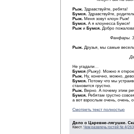
Рыж.
Здравствуйте, ребята!
Бумся.
Здравствуйте, родител
Рыж.
Меня зовут клоун Рыж!
Бумся.
А я клоунесса Бумся!
Рыж
и
Бумся.
Добро пожалова
Фанфары. З
Рыж.
Друзья, мы самые веселы
Д
Не угадали…
Бумся
(Рыжу).
Можно я открою
Рыж.
Ну, конечно, можно, дев
Бумся.
Потому что мы устраив
становится грустно.
Рыж.
Верно. А почему этим ре
Бумся.
Ребятам грустно совсем
а вот взрослым очень, очень, о
Смотреть текст полностью
Дело о Царевне-лягушке. Ск
Квест.
Чем развлечь гостей № 4(26