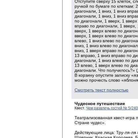
Отступите сверху 15 клеток, сл
ручкой по бумаге по клеткам: 2
диагонали, 1 вниз, 1 вниз впра
диагонали, 1 вниз, 1 вниз впра
по диагонали, 1 вверх, 1 вверх
вправо по диагонали, 1 вверх, 
вверх,
1 вверх влево по диагон
вверх, 1 вверх влево по диагон
влево, 1 вниз влево по диагона
вниз,
1 вниз влево по диагонал
вниз,
1 вверх вправо по диаго
13 вправо, 1 вниз вправо по ди
диагонали, 1 вниз влево по диа
13 влево, 1 вверх влево по диа
диагонали. Что получилось?» 
В корзину опустите записку «
можно прочесть слово «яблон
Смотреть текст полностью
Чудесное путешествие
Квест.
Чем развлечь гостей № 5(24
Театрализованная квест-игра п
Стране чудес».
Действующие лица: Тру-ля-ля 
Шляпник, Красная Королева, Б