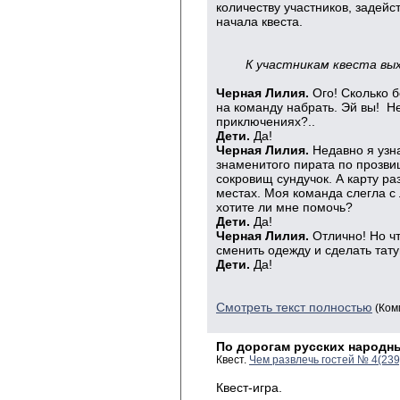
количеству участников, задей
начала квеста.
К участникам квеста вы
Черная Лилия.
Ого! Сколько 
на команду набрать. Эй вы!
Не
приключениях?..
Дети.
Да!
Черная Лилия.
Недавно я узн
знаменитого пирата по прозви
сокровищ сундучок. А карту ра
местах. Моя команда слегла с 
хотите ли мне помочь?
Дети.
Да!
Черная Лилия.
Отлично! Но чт
сменить одежду и сделать тату
Дети.
Да!
Смотреть текст полностью
(Ком
По дорогам русских народны
Квест.
Чем развлечь гостей № 4(23
Квест-игра.