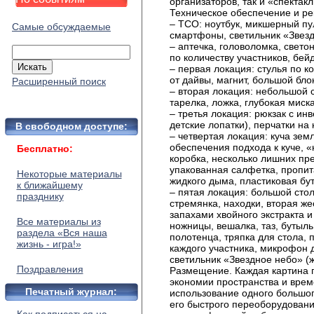
организаторов, так и «спектакл
Техническое обеспечение и рек
– ТСО: ноутбук, микшерный пул
Самые обсуждаемые
смартфоны, светильник «Звезд
– аптечка, головоломка, свет
по количеству участников, бей
– первая локация: стулья по к
от дайвы, магнит, большой блок
Расширенный поиск
– вторая локация: небольшой с
тарелка, ложка, глубокая миска
– третья локация: рюкзак с ин
детские лопатки), перчатки на
В свободном доступе:
– четвертая локация: куча земл
обеспечения подхода к куче, 
Бесплатно:
коробка, несколько лишних пр
упакованная салфетка, пропит
Некоторые материалы
жидкого дыма, пластиковая бу
к ближайшему
– пятая локация: большой стол
празднику
стремянка, находки, вторая же
запахами хвойного экстракта и
Все материалы из
ножницы, вешалка, таз, бутыль 
раздела «Вся наша
полотенца, тряпка для стола, 
жизнь - игра!»
каждого участника, микрофон 
светильник «Звездное небо» (
Поздравления
Размещение. Каждая картина 
экономии пространства и вре
Печатный журнал:
использование одного большо
его быстрого переоборудовани