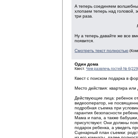
А теперь соединяем волшебны
хлопаем теперь над головой, 
три раза.
Ну а теперь давайте же все в
появится.
Смотреть текст полностью
(Ком
Один дома
Квест.
Чем развлечь гостей № 6(22
Квест с поиском подарка в фо
Место действия: квартира или 
Действующие лица: ребенок от
видеооператор, не посвященны
подробная съемка при условии
гарантия безопасности ребен
Мама и папа, а также бабушки,
присутствуют. Они должны поя
подарок ребенка, а увидеть пр
Сценарный план съемки: родст
из его комнаты, далее полност