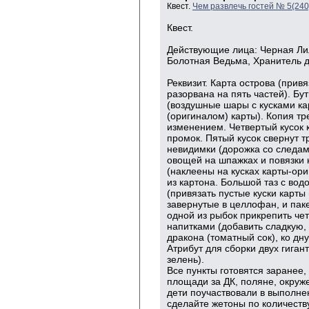
Квест.
Чем развлечь гостей № 5(24
Квест.
Действующие лица: Черная Ли
Болотная Ведьма, Хранитель д
Реквизит. Карта острова (привяз
разорвана на пять частей). Бу
(воздушные шары с кусками кар
(оригиналом) карты). Копия тр
изменением. Четвертый кусок 
промок. Пятый кусок свернут т
невидимки (дорожка со следами
овощей на шпажках и повязки 
(наклеены на кусках карты-ори
из картона. Большой таз с вод
(привязать пустые куски карты 
завернутые в целлофан, и пак
одной из рыбок прикрепить чет
напитками (добавить сладкую,
дракона (томатный сок), ко дн
Атрибут для сборки двух гигант
зелень).
Все пункты готовятся заранее,
площади за ДК, поляне, окруж
дети поучаствовали в выполнен
сделайте жетоны по количеств