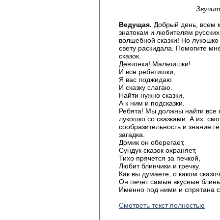
Звучит
Ведущая.
Добрый день, всем 
знатокам и любителям русских
волшебной сказки! Но лукошко 
свету раскидала. Помогите мн
сказок.
Девчонки! Мальчишки!
И все ребятишки,
Я вас поджидаю
И сказку слагаю.
Найти нужно сказки,
А к ним и подсказки.
Ребята! Мы должны найти все п
лукошко со сказками. А их смо
сообразительность и знание ге
загадка.
Домик он оберегает,
Сундук сказок охраняет,
Тихо прячется за печкой,
Любит блинчики и гречку.
Как вы думаете, о каком сказо
Он печет самые вкусные блины
Именно под ними и спрятана 
Смотреть текст полностью