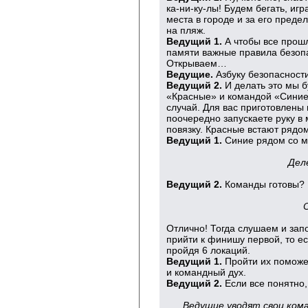
ка-ни-ку-лы! Будем бегать, иг
места в городе и за его пред
на пляж.
Ведущий 1.
А чтобы все прош
памяти важные правила безопа
Открываем…
Ведущие.
Азбуку безопасности
Ведущий 2.
И делать это мы 
«Красные» и командой «Синие
случай. Для вас приготовлены 
поочередно запускаете руку в 
повязку. Красные встают рядо
Ведущий 1.
Синие рядом со м
Дел
Ведущий 2.
Команды готовы?
Отлично! Тогда слушаем и зап
прийти к финишу первой, то ес
пройдя 6 локаций.
Ведущий 1.
Пройти их поможе
и командный дух.
Ведущий 2.
Если все понятно
Ведущие уводят свои ком