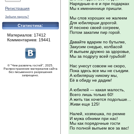
Нарядные-е-е и при подарках
Регистрация
Мы к имениннице пришли.
Забыли пароль?
Мы слов хороших не жалеем
Для юбилярши дорогой.
Статистика:
И песнею своей согреем,
Потом закатим пир горой.
Материалов: 17412
Комментариев: 19441
Давайте вдарим по бутылке,
Закусим снедью, колбасой
И выпьем дружно за здоровье,
Мы за подругу всей гурьбой!
Нас унесут совсем не скоро,
© "Чем развлечь гостей", 2025.
Распространение материалов сайта
Пока здесь все мы не съедим.
без письменного разрешения
А юбиляршу никому мы,
запрещено.
Её в обиду не дадим!
А юбилей — какая малость,
Всего лишь только 60!
А жить так хочется подольше…
Живи еще 125!
Налей, хозяюшка, по рюмке
И мужа обними при нас!
Мы как порядочные гости
По полной выпьем все за вас!