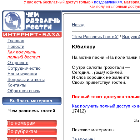
У вас есть бесплатный доступ только к
поздравлениям
, матери
Как получить полный досту
Назад
"Чем Развлечь Гостей"
/
Выпуск 
Главная
Новости
Юбиляру
Как получить
полный доступ
На мотив песни «На поле танки 
О проекте
С утра салюты грохотали —
Сотрудничество
Сегодня...
(имя)
юбилей.
Наши издания
И слов хороших не жалейте,
Вопросы и ответы
Своих приветствуя гостей.
Контакты
Обратная связь
Полный текст доступен тольк
Выбрать материал:
Как получить полный доступ ко 
Чем развлечь гостей
17412)
За
По номерам
Похожие материалы:
По рубрикам
За мужчин!
По формам