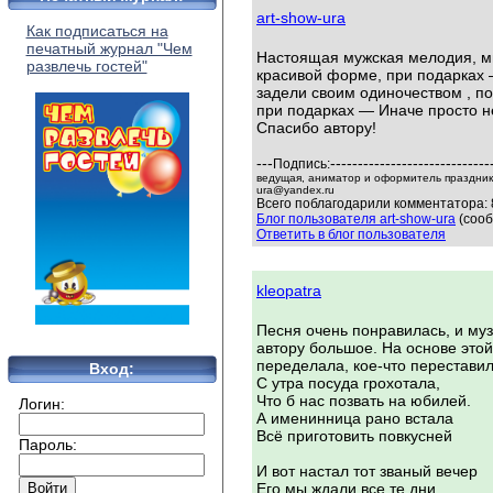
art-show-ura
Как подписаться на
печатный журнал "Чем
Настоящая мужская мелодия, мн
развлечь гостей"
красивой форме, при подарках —
задели своим одиночеством , п
при подарках — Иначе просто не
Спасибо автору!
---
-----------------------------
Подпись:
ведущая, аниматор и оформитель праздников
ura@yandex.ru
Всего поблагодарили комментатора: 
Блог пользователя art-show-ura
(сооб
Ответить в блог пользователя
kleopatra
Песня очень понравилась, и му
автору большое. На основе это
переделала, кое-что переставил
Вход:
С утра посуда грохотала,
Что б нас позвать на юбилей.
Логин:
А именинница рано встала
Всё приготовить повкусней
Пароль:
И вот настал тот званый вечер
Его мы ждали все те дни