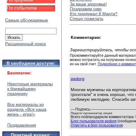
За ваше здоровье!
По событиям
Поздравим скво
Кто придумал 8 Марта?
Спешу пожелать
Самые обсуждаемые
Комментарии:
Расширенный поиск
Зарегистрируйтесь, чтобы ос
Прокомментируйте данный материал 
можно потратить на получение полног
В свободном доступе:
их на свой счет.
Подробнее о коммент
Бесплатно:
pedorg
Некоторые материалы
к ближайшему
Многие мужчины на корпоратива
празднику
грохотали" и очень хорошо, что
любимую мелодию. Спасибо авто
Все материалы из
---
-----------------------------
раздела «Вся наша
Подпись:
Педагог-организатор лицея
жизнь - игра!»
Всего поблагодарили комментатора: 5
Блог пользователя pedorg
(сообщений
Поздравления
Ответить в блог пользователя
Печатный журнал: