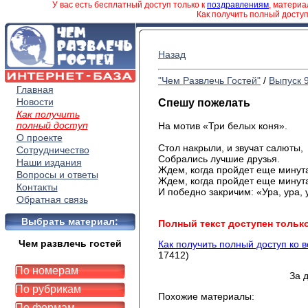
У вас есть бесплатный доступ только к
поздравлениям
, матери
Как получить полный досту
Назад
"Чем Развлечь Гостей"
/
Выпуск 
Главная
Новости
Спешу пожелать
Как получить
полный доступ
На мотив «Три белых коня».
О проекте
Стол накрыли, и звучат салюты,
Сотрудничество
Собрались лучшие друзья.
Наши издания
Ждем, когда пройдет еще минут
Вопросы и ответы
Ждем, когда пройдет еще минут
Контакты
И победно закричим: «Ура, ура, 
Обратная связь
Выбрать материал:
Полный текст доступен тольк
Чем развлечь гостей
Как получить полный доступ ко 
17412)
По номерам
За 
По рубрикам
Похожие материалы:
По формам