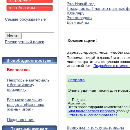
Это Новый год
По событиям
Праздник на Планете цветных ф
Юбиляру
Это праздник
Самые обсуждаемые
Дети войны
Комментарии:
Расширенный поиск
Зарегистрируйтесь, чтобы ос
Прокомментируйте данный материал 
В свободном доступе:
можно потратить на получение полног
их на свой счет.
Подробнее о коммент
Бесплатно:
kleopatra
Некоторые материалы
к ближайшему
празднику
Очень удачная песня для нового
---
-----------------------------
Все материалы из
Подпись:
Нет подписи
раздела «Вся наша
Всего поблагодарили комментатора: 
жизнь - игра!»
Блог пользователя kleopatra
(сообщен
Ответить в блог пользователя
Поздравления
Вернуться к тексту материала
Печатный журнал: