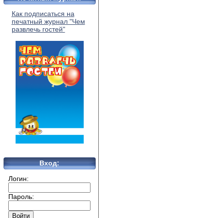
Как подписаться на
печатный журнал "Чем
развлечь гостей"
Вход:
Логин:
Пароль: