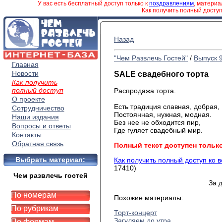
У вас есть бесплатный доступ только к
поздравлениям
, матери
Как получить полный досту
Назад
"Чем Развлечь Гостей"
/
Выпуск 
Главная
Новости
SALE свадебного торта
Как получить
полный доступ
Распродажа торта.
О проекте
Есть традиция славная, добрая,
Сотрудничество
Постоянная, нужная, модная.
Наши издания
Без нее не обходится пир,
Вопросы и ответы
Где гуляет свадебный мир.
Контакты
Обратная связь
Полный текст доступен тольк
Выбрать материал:
Как получить полный доступ ко 
17410)
Чем развлечь гостей
За 
По номерам
Похожие материалы:
По рубрикам
Торт-концерт
Загуляем до утра...
По формам