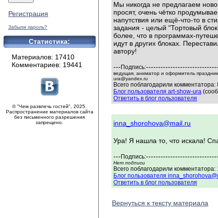
Мы никогда не предлагаем ново
просят, очень чётко продумывае
Регистрация
напутствия или ещё-что-то в сти
задания - целый "Тортовый блок"
Забыли пароль?
более, что в программах-путеш
Статистика:
идут в других блоках. Перестав
автору!
Материалов: 17410
Комментариев: 19441
---
-----------------------------
Подпись:
ведущая, аниматор и оформитель праздников
ura@yandex.ru
Всего поблагодарили комментатора: 
Блог пользователя art-show-ura
(сооб
Ответить в блог пользователя
© "Чем развлечь гостей", 2025.
Распространение материалов сайта
без письменного разрешения
inna_shorohova@mail.ru
запрещено.
Ура! Я нашла то, что искала! С
---
-----------------------------
Подпись:
Нет подписи
Всего поблагодарили комментатора: 1
Блог пользователя inna_shorohova@m
Ответить в блог пользователя
Вернуться к тексту материала