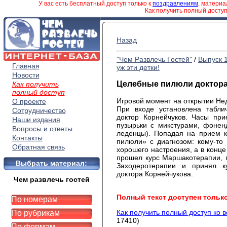
У вас есть бесплатный доступ только к
поздравлениям
, матери
Как получить полный досту
Назад
"Чем Развлечь Гостей"
/
Выпуск 
Главная
уж эти детки!
Новости
Целебные пилюли доктора
Как получить
полный доступ
Игровой момент на открытии Нед
О проекте
При входе установлена табли
Сотрудничество
доктор Корнейчуков. Часы при
Наши издания
пузырьки с микстурами, фоненд
Вопросы и ответы
леденцы). Попадая на прием к
Контакты
пилюли» с диагнозом: кому-то 
Обратная связь
хорошего настроения, а в конце 
прошел курс Маршакотерапии, п
Выбрать материал:
Заходеротерапии и принял к
доктора Корнейчукова.
Чем развлечь гостей
Полный текст доступен тольк
По номерам
Как получить полный доступ ко 
По рубрикам
17410)
По формам