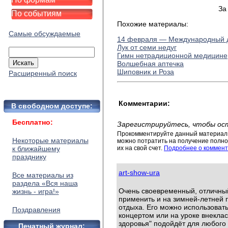
За
По событиям
Похожие материалы:
Самые обсуждаемые
14 февраля — Международный д
Лук от семи недуг
Гимн нетрадиционной медицине
Волшебная аптечка
Шиповник и Роза
Расширенный поиск
Комментарии:
В свободном доступе:
Бесплатно:
Зарегистрируйтесь, чтобы ос
Прокомментируйте данный материал 
Некоторые материалы
можно потратить на получение полног
к ближайшему
их на свой счет.
Подробнее о коммент
празднику
art-show-ura
Все материалы из
раздела «Вся наша
Очень своевременный, отличны
жизнь - игра!»
применить и на зимней-летней 
отдыха. Его можно использоват
Поздравления
концертом или на уроке внеклас
здоровья" подойдёт для любого 
Печатный журнал: