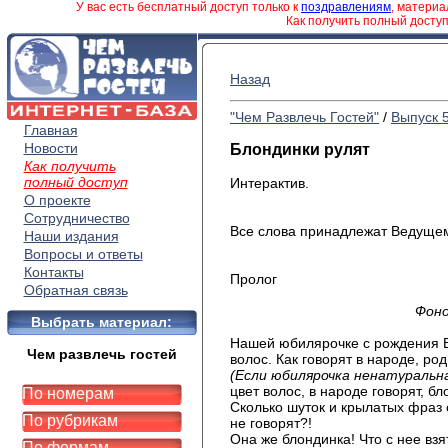
У вас есть бесплатный доступ только к
поздравлениям
, матери
Как получить полный досту
Назад
"Чем Развлечь Гостей"
/
Выпуск 
Главная
Новости
Блондинки рулят
Как получить
полный доступ
Интерактив.
О проекте
Сотрудничество
Все слова принадлежат Ведущем
Наши издания
Вопросы и ответы
Контакты
Пролог
Обратная связь
Фоно
Выбрать материал:
Нашей юбилярочке с рождения В
Чем развлечь гостей
волос. Как говорят в народе, ро
(Если юбилярочка ненатуральн
цвет волос, в народе говорят, бл
По номерам
Сколько шуток и крылатых фраз 
По рубрикам
не говорят?!
Она же блондинка! Что с нее взя
По формам