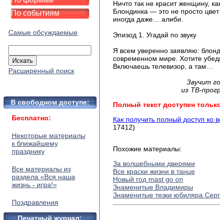
Ничто так не красит женщину, к
Блондинка — это не просто цвет 
По событиям
иногда даже… алиби.
Самые обсуждаемые
Эпизод 1. Угадай по звуку
Я всем уверенно заявляю: блонд
современном мире. Хотите убеди
Включаешь телевизор, а там…
Расширенный поиск
Звучит г
из ТВ-прог
В свободном доступе:
Полный текст доступен тольк
Бесплатно:
Как получить полный доступ ко 
17412)
Некоторые материалы
к ближайшему
Похожие материалы:
празднику
За волшебными дверями
Все материалы из
Все краски жизни в танце
раздела «Вся наша
Новый год mast go on
жизнь - игра!»
Знаменитые Владимиры
Знаменитые тезки юбиляра Сер
Поздравления
Печатный журнал: