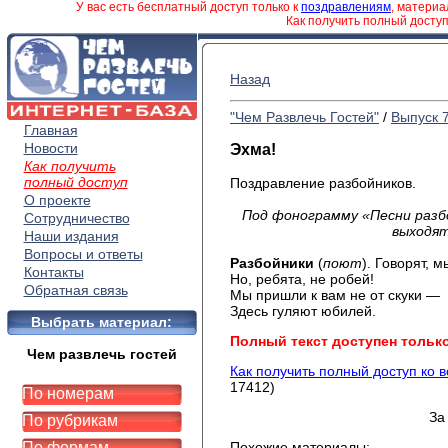
У вас есть бесплатный доступ только к
поздравлениям
, матери
Как получить полный досту
Назад
"Чем Развлечь Гостей"
/
Выпуск 
Главная
Новости
Эхма!
Как получить
полный доступ
Поздравление разбойников.
О проекте
Под фонограмму «Песни разб
Сотрудничество
выходят
Наши издания
Вопросы и ответы
Разбойники
(
поют
). Говорят, м
Контакты
Но, ребята, не робей!
Обратная связь
Мы пришли к вам не от скуки —
Здесь гуляют юбилей.
Выбрать материал:
Полный текст доступен тольк
Чем развлечь гостей
Как получить полный доступ ко 
17412)
По номерам
За
По рубрикам
По формам
Похожие материалы: