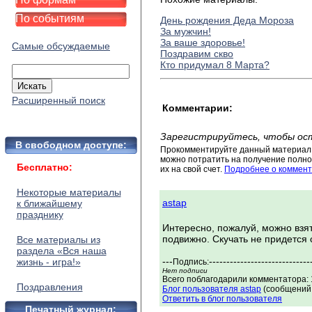
По событиям
День рождения Деда Мороза
За мужчин!
За ваше здоровье!
Самые обсуждаемые
Поздравим скво
Кто придумал 8 Марта?
Расширенный поиск
Комментарии:
Зарегистрируйтесь, чтобы ос
В свободном доступе:
Прокомментируйте данный материал 
можно потратить на получение полног
Бесплатно:
их на свой счет.
Подробнее о коммент
Некоторые материалы
astap
к ближайшему
празднику
Интересно, пожалуй, можно взя
подвижно. Скучать не придется 
Все материалы из
раздела «Вся наша
---
-----------------------------
жизнь - игра!»
Подпись:
Нет подписи
Всего поблагодарили комментатора: 1
Поздравления
Блог пользователя astap
(сообщений:
Ответить в блог пользователя
Печатный журнал: