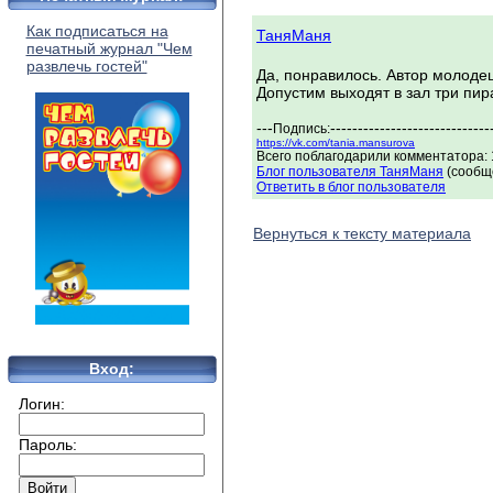
Как подписаться на
ТаняМаня
печатный журнал "Чем
развлечь гостей"
Да, понравилось. Автор молоде
Допустим выходят в зал три пира
---
-----------------------------
Подпись:
https://vk.com/tania.mansurova
Всего поблагодарили комментатора: 1
Блог пользователя ТаняМаня
(сообще
Ответить в блог пользователя
Вернуться к тексту материала
Вход:
Логин:
Пароль: