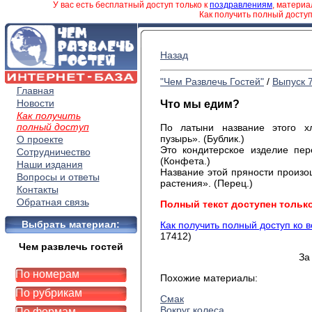
У вас есть бесплатный доступ только к
поздравлениям
, матери
Как получить полный досту
Назад
"Чем Развлечь Гостей"
/
Выпуск 
Главная
Новости
Что мы едим?
Как получить
полный доступ
По латыни название этого хл
пузырь». (Бублик.)
О проекте
Это кондитерское изделие пер
Сотрудничество
(Конфета.)
Наши издания
Название этой пряности произо
Вопросы и ответы
растения». (Перец.)
Контакты
Обратная связь
Полный текст доступен тольк
Выбрать материал:
Как получить полный доступ ко 
17412)
Чем развлечь гостей
За
По номерам
Похожие материалы:
По рубрикам
Смак
Вокруг колеса
По формам