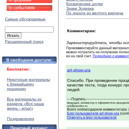
Космические шутки
По событиям
Знаки Зодиака
По дороге из желтого кирпича
Самые обсуждаемые
Комментарии:
Расширенный поиск
Зарегистрируйтесь, чтобы ос
Прокомментируйте данный материал 
можно потратить на получение полног
их на свой счет.
Подробнее о коммент
В свободном доступе:
Бесплатно:
art-show-ura
Некоторые материалы
Спасибо. При проведении празд
к ближайшему
качестве теста, тогда конкурс п
празднику
людей.
---
-----------------------------
Все материалы из
Подпись:
ведущая, аниматор и оформитель праздников
раздела «Вся наша
ura@yandex.ru
жизнь - игра!»
Всего поблагодарили комментатора: 
Блог пользователя art-show-ura
(сооб
Ответить в блог пользователя
Поздравления
Печатный журнал: